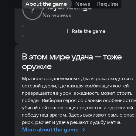
About the game
News
Requirements
Player ratings
?
No reviews
Rate the game
В этом мире удача — тоже
оружие
Мрачное средневековье. Два игрока сходятся в
сетевой дуэли, где каждая комбинация костей
превращается в урон, а жадность может стоить
победы. Выбирай героя со своими особенностям
убивай нейтралов ради предметов и одерживай
победу над врагом. Здесь выживают самые опасн
риск, расчет и удача решают судьбу матча.
More about the game