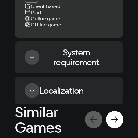
Client based
Paid
Online game
Offline game
System
requirement
Minimum
Localization
OS
Similar
Windows 10
Language
Text
Voiceover
Language
Processor
Games
Russian
Spanish
i5-3440
Memory
English
French