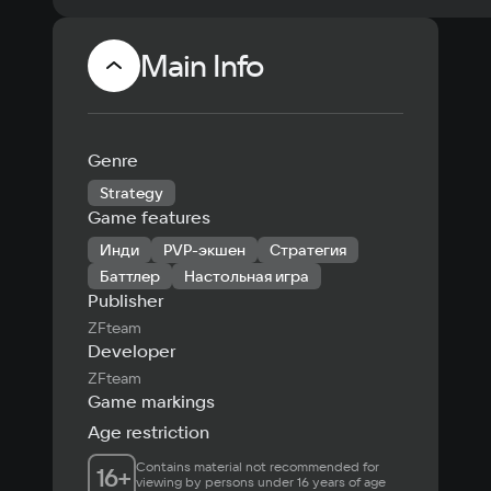
Main Info
Genre
Strategy
Game features
Инди
PVP-экшен
Стратегия
Баттлер
Настольная игра
Publisher
ZFteam
Developer
ZFteam
Game markings
Age restriction
Contains material not recommended for 
16
+
viewing by persons under 16 years of age