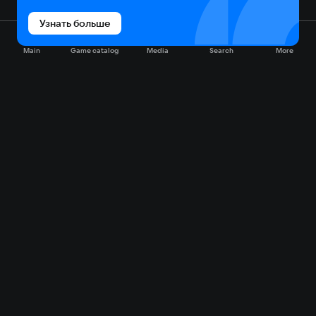
Узнать больше
Main
Game catalog
Media
Search
More
Game catalog
Available on VK Play
Free
Sale
My games
Cloud gaming
Main
Plans
Download
FAQ