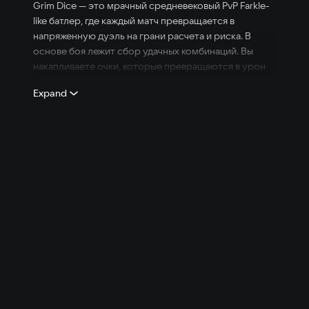
Grim Dice — это мрачный средневековый PvP Farkle-
like батлер, где каждый матч превращается в
напряженную дуэль на грани расчета и риска. В
основе боя лежит сбор удачных комбинаций. Вы
накапливаете очки, которые превращаются в урон
по противнику. Но чем выше ставка, тем опаснее
Expand
становится жадность: в любой момент можно
забрать заработанное или рискнуть всем ради еще
более мощного удара.
Рискуй и побеждай
Чем больше урона, тем ближе победа. Но всё может
испортить малейшая ошибка.
Выбери своего героя
Каждый боец обладает своими уникальными
способностями, которые могут повлиять на исход
матча.