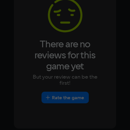
Korean
Portugues
Japanese
Turkish
Video card
NVIDIA GeForce GTX 960
Space
15 ГБ
There are no
Other
reviews for this
DirectX(R): 11, Звуковая карта: совместимая 
game yet
c DirectX, Поддержка VR: OpenXR
But your review can be the
first!
Rate the game