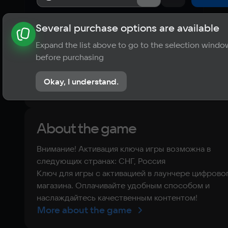
Several purchase options are available
About the game
News
Publications
Player ratings
Expand the list above to go to the selection windo
?
before purchasing
No reviews
Okay, I understand.
Rate the game
About the game
Внимание! Активация ключа игры возможна в
следующих странах: СНГ, Россия
Ключ для игры с активацией в лаунчере цифрово
магазина. Оплачивайте удобным способом и
наслаждайтесь качественным контентом!
More about the game