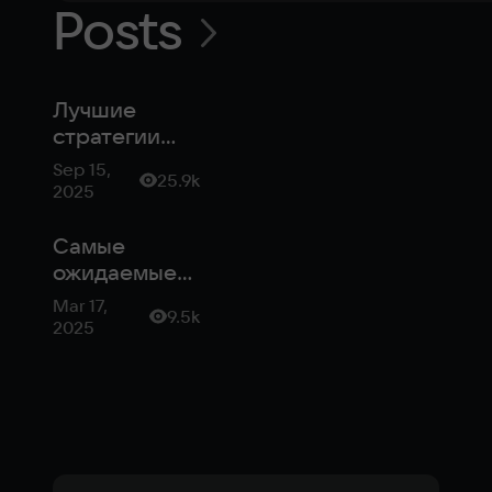
Posts
Лучшие
стратегии
2025 года
Sep 15,
25.9k
2025
Самые
ожидаемые
стратегии
Mar 17,
9.5k
2025 года: от
2025
Kaiserpunk до
Fragile
Existence