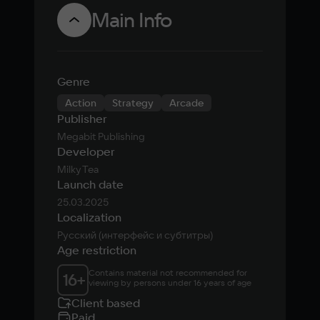
Main Info
Genre
Action
Strategy
Arcade
Publisher
Megabit Publishing
Developer
Milky Tea
Launch date
25.03.2025
Localization
Русский (интерфейс и субтитры)
Age restriction
Contains material not recommended for 
16
+
viewing by persons under 16 years of age
Client based
Paid