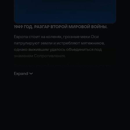
1949 ГОД. РАЗГАР ВТОРОЙ МИРОВОЙ ВОЙНЫ.
Европа стоит на коленях, грозные мехи Оси
патрулируют земли и истребляют мятежников,
однако выжившим удалось объединиться под
знаменем Сопротивления.
Будучи последней надеждой свободного мира, вы
отправитесь на опасное задание — доставить
Expand
электромагнитное оружие в самое сердце врага и
переломить ход войны
ГЛАВНЫЕ ОСОБЕННОСТИ
ПРОДВИНУТЫЙ СТРАТЕГИЧЕСКИЙ ИГРОВОЙ
ПРОЦЕСС В РЕЖИМЕ РЕАЛЬНОГО ВРЕМЕНИ
Выставляйте отряд мехов и управляйте им в
реальном времени, отражая волны нападающих. В