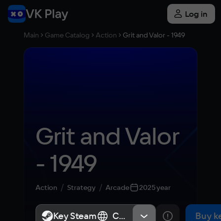
Log in
Main
Game Catalog
Action
Grit and Valor - 1949
Grit and Valor 
- 1949
Action
Strategy
Arcade
2025 year
Key Steam
Key Steam
СНГ, Россия
СНГ, Россия
Buy k