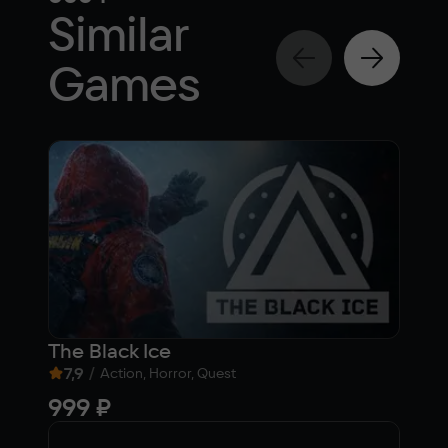
Similar
Games
The Black Ice
7,9
/
7,9
Action, Horror, Quest
999 ₽
fr