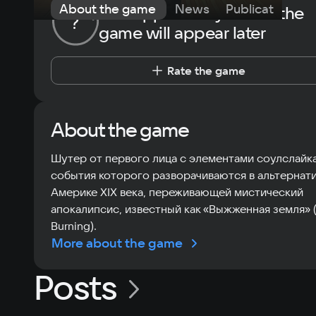
About the game
News
Publications
The opportunity to rate the
?
game will appear later
Rate the game
About the game
Шутер от первого лица с элементами соулслайка
события которого разворачиваются в альтернат
Америке XIX века, переживающей мистический
апокалипсис, известный как «Выжженная земля» 
Burning).
More about the game
Posts