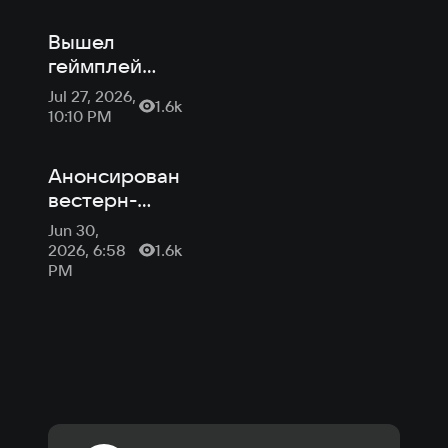
Вышел
геймплей
вестерн-
Jul 27, 2026,
1.6k
соулслайка
10:10 PM
Guns of
Eschaton от
Анонсирован
автора Half-
вестерн-
Life 2
соулслайк
Jun 30,
Guns of
2026, 6:58
1.6k
Eschaton
PM
покойного
автора Half-
Life 2