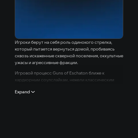
45 GB
Игроки берут на себя роль одинокого стрелка,
который пытается вернуться домой, пробиваясь
сквозь искаженные скверной поселения, оккультные
ужасы и агрессивные фракции.
Игровой процесс Guns of Eschaton ближе к
хардкорным соулслайкам, нежели классическим
динамичным шутерам. Игрокам придется заново
Expand
учиться стрелять, учитывая особенности оружия, а
бои будут размеренными и жестокими. В арсенале
разработчики приготовят более 20 видов
огнестрельного оружия XIX века, каждое — с
уникальным «характером» (некоторые образцы при
неумелом обращении могут покалечить самого
стрелка).