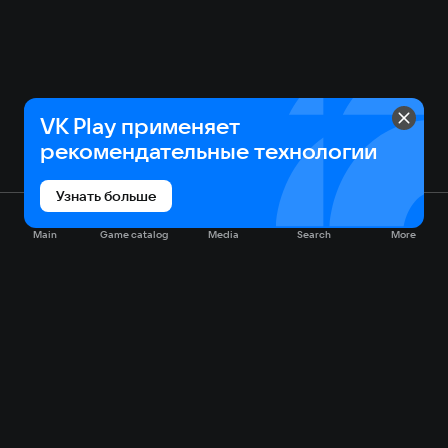
VK Play применяет
рекомендательные технологии
Узнать больше
Main
Game catalog
Media
Search
More
Game catalog
Available on VK Play
Free
Sale