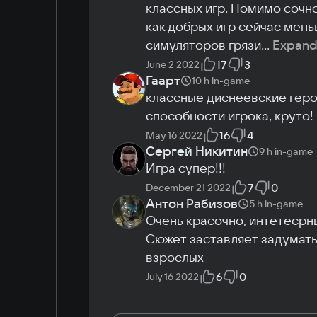
классных игр. Помимо сочно
как добрых игр сейчас мень
симуляторов грязи
...
Expan
17
3
June 2 2022
Гаарт
10 h
in-game
классные диснеевские геро
способности игрока, круто!
16
4
May 16 2022
Сергей Никитин
9 h
in-game
Игра супер!!!
7
0
December 21 2022
Антон Рабизов
5 h
in-game
Очень красочно, интетесрны
Сюжет заставляет задуматься
взрослых
6
0
July 16 2022