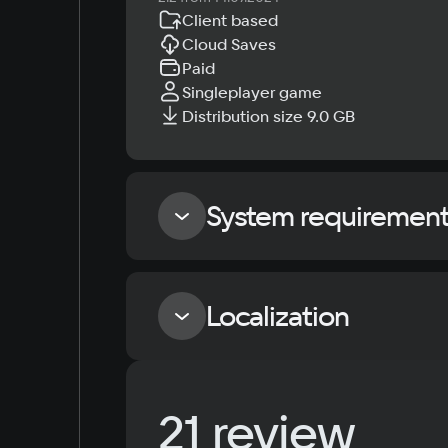
Client based
Cloud Saves
Paid
Singleplayer game
Distribution size 9.0 GB
System requiremen
Minimum
Localization
OS
Windows 7, Windows 8.1, Windows 10
Language
21 review
Processor
Russian
Intel Core i5-6600 3.9 GHz