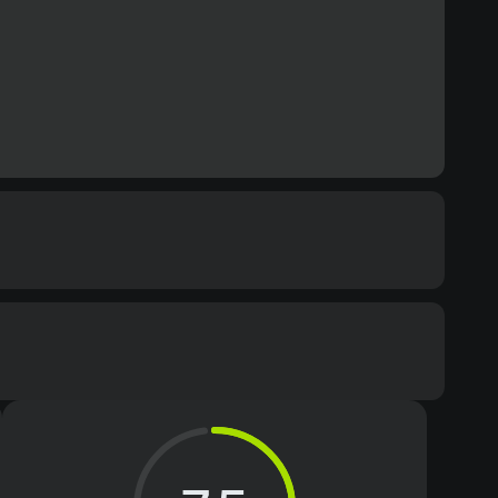
ommended
s 10
Text
Voiceover
cessor
re i5-6600 3.9 GHz