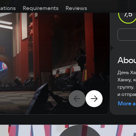
cations
Requirements
Reviews
7,5
Abou
День Ха
Ханну, 
группу.
и отпра
More a