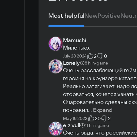
English
Memory
Simplified Chinese
4 ГБ
Most helpful
New
Positive
Neutr
Arabic
Video card
Korean
Intel HD530
Japanese
Space
Mamushi
9 GB
Миленько.
Other
2
0
July 28 2024
Supports Microsoft® Xbox 360/Xbox One con
Lonely
8 h
in-game
Очень расслабляющий геймпл
героиня на круизере катает
Реально затягивает, надо ло
оторваться, хочется узнать 
Очаровательно сделаны сюж
понравил
...
Expand
20
2
May 18 2022
elzivull
11 h
in-game
Очень рада, что российские