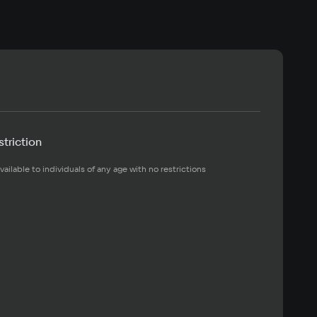
triction
vailable to individuals of any age with no restrictions