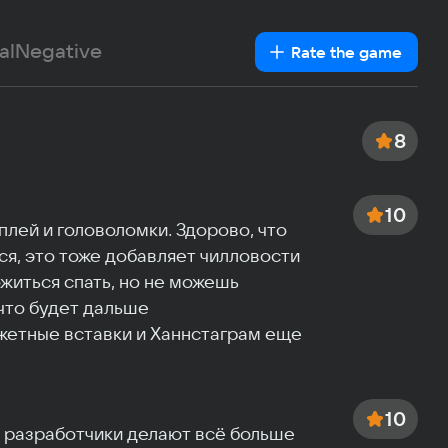
French
Me
German
al
Negative
8 ГБ
Rate the game
Italian
Vid
Portuguese
NVIDIA
Turkish
Sp
8
9 GB
Oth
trollers
Support
10
ей и головоломки. Здорово, что 
ся, это тоже добавляет чилловости

житься спать, но не можешь 
что будет дальше

етные вставки и Ханнстаграм еще 
10
 разработчики делают всё больше 