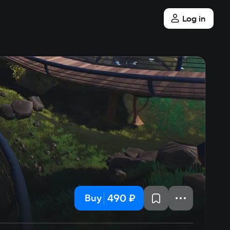
Log in
490 ₽
Buy