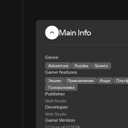
Main Info
Genre
Adventure
Puzzles
Quests
Game features
Экшен
Приключения
Инди
Плат
Головоломка
Publisher
Watt Studio
Developer
Watt Studio
Game Version
2.2 from 14.07.2024