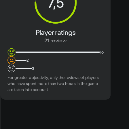
7,5
mory
eo card
 GeForce GTX 1060/AMD Radeon RX 580
Player ratings
ace
21 review
er
16
s Microsoft® Xbox 360/Xbox One controllers
2
3
For greater objectivity, only the reviews of players
who have spent more than two hours in the game
are taken into account