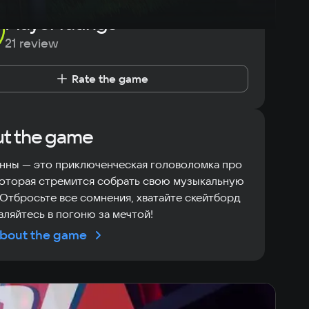
Player ratings
21 review
Rate the game
t the game
нны — это приключенческая головоломка про
которая стремится собрать свою музыкальную
 Отбросьте все сомнения, хватайте скейтборд
вляйтесь в погоню за мечтой!
bout the game