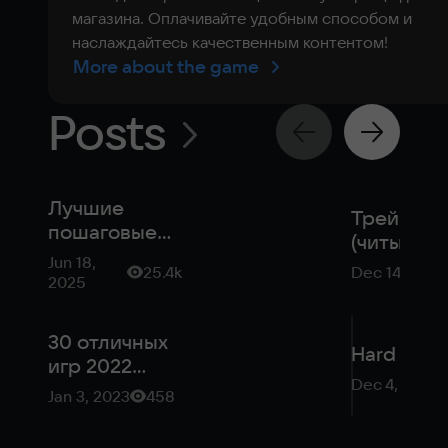
магазина. Оплачивайте удобным способом и
наслаждайтесь качественным контентом!
More about the game
Posts
Лучшие
Трейнер
пошаговые
(читы) дл
стратегии: во
Jun 18,
Hard Wes
25.4k
Dec 14, 2016
что поиграть
2025
на ПК
30 отличных
Hard Wes
игр 2022
Dec 4, 2015
года,
Jan 3, 2023
458
которые вы,
возможно,