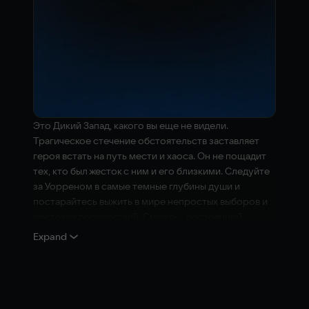
Это Дикий Запад, какого вы еще не видели.
Трагическое стечение обстоятельств заставляет
героя встать на путь мести и хаоса. Он не пощадит
тех, кто был жесток с ним и его близкими. Следуйте
за Уорреном в самые темные глубины души и
постарайтесь выжить в мире непростых выборов и
жестоких последствий. Смерть - постоянный
житель этого мира, а от сделок с силами,
Expand
непостижимыми для человеческого разума,
освободиться почти невозможно.
Сражайтесь и выживайте в 8 уникальных сценариях и
побеждайте в 40 походовых боевых миссиях.