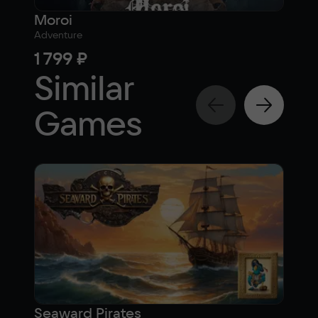
Moroi
Dic
Adventure
Strat
1 799 ₽
54
Similar
Games
Seaward Pirates
Res