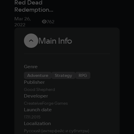
Red Dead
пропустили
Redemption 2
и не только:
Mar 26,
762
крутые игры-
2022
вестерны на
любой вкус
Main Info
Genre
Adventure
Strategy
RPG
Publisher
Good Shepherd
Developer
CreateiveForge Games
Launch date
17.11.2015
Localization
Русский (интерфейс и субтитры)