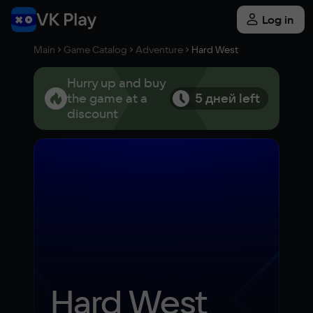
Log in
Main
Game Catalog
Adventure
Hard West
Hurry up and buy
the game at a
5 дней left
discount
Hard West