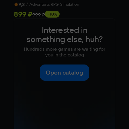
9,3
/
8,
Adventure, RPG, Simulation
899 ₽
fr
−10%
999 ₽
Interested in
something else, huh?
Hundreds more games are waiting for
you in the catalog
Open catalog