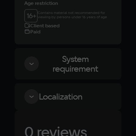
Age restriction
Contains material not recommended for 
16
+
viewing by persons under 16 years of age
Client based
Paid
System
requirement
Minimum
Localization
OS
Windows 7, Windows 8, Windows 10
Language
Text
Voiceover
Language
0 reviews
Russian
Spanish
Processor