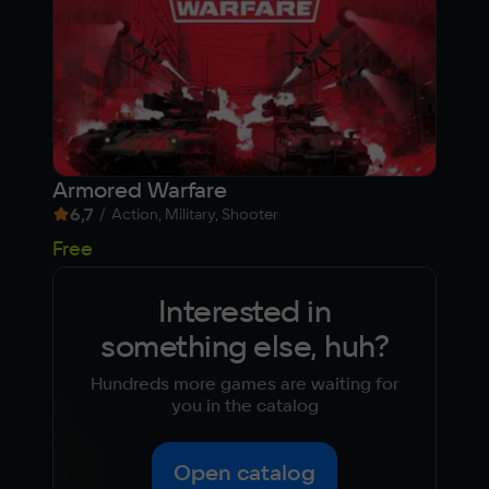
Armored Warfare
Bat
6,7
/
5,1
Action, Military, Shooter
Free
Fre
Interested in
something else, huh?
Hundreds more games are waiting for
you in the catalog
Open catalog