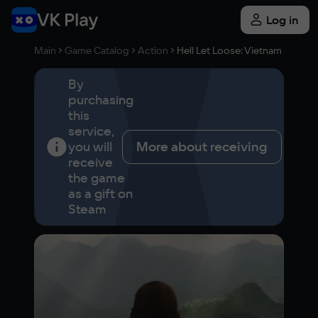
Log in
Main
Game Catalog
Action
Hell Let Loose: Vietnam
By
purchasing
this
service,
you will
More about receiving
receive
the game
as a gift on
Steam