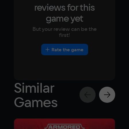
reviews for this
Nvidia Geforce RTX 3070 / AMD Radeon RX 
6700 XT
game yet
Space
50 GB
But your review can be the
first!
Rate the game
Similar
Games