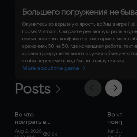
Большего погружения не быва
Окунитесь во взрывную ярость войны в игре Hell
Loose: Vietnam. Сыграйте решающую роль в одн
самых знаковых конфликтов в истории в масшта
сражениях 50 на 50, где командная работа, такти
арсенал разрушительного оружия объединяются
чтобы переломить ход битвы в вашу пользу.
More about the game
Posts
Во что
Во что
поиграть в
поиграть 
августе 2026:
июне 202
Aug 2, 2026,
Jun 2, 2026,
2.6k
Star Wars,
ремейк