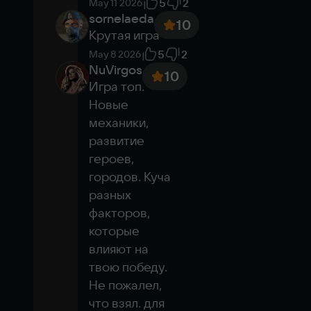
5
2
May 11 2026
sornelaeda
10
Крутая игра
5
2
May 8 2026
NuVirgos
10
Игра топ. 
Новые 
механики, 
развитие 
героев, 
городов. Куча 
разных 
факторов, 
которые 
влияют на 
твою победу. 
Не пожалел, 
что взял. для 