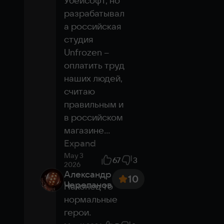
Убейсофт, но 
разрабатывал
а российская 
студия 
Unfrozen -- 
оплатить труд 
наших людей, 
считаю 
правильным и 
в российском 
магазине
...
Expand
May 3
67
3
2026
Александр
10
Черепанов
Наконец то 
нормальные 
герои.