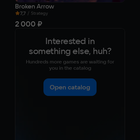
Broken Arrow
SPA
7,7
/
7,3
Strategy
2 000 ₽
99
Interested in
something else, huh?
Hundreds more games are waiting for
you in the catalog
Open catalog