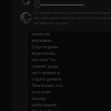
Отличная игра!
5
2
3
June 10 2026
Hi-speed internet
For greater objectivity, only the reviews of player
Вячеслав
Purchased game
10
who have spent more than two hours in the gam
Матяс
Сначала 
No need to download
are taken into account
Ultra settings
"купил" в 
зелёном 
Play in the cloud
магазине. 
Спустя день 
игры понял, 
что оно "то 
самое" ради 
чего можно и 
отдать деньги. 
Тем более, что 
хоть и по 
заказу 
забугорной 