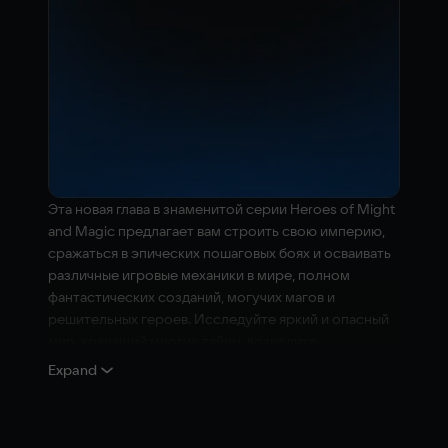
Эта новая глава в знаменитой серии Heroes of Might
and Magic предлагает вам строить свою империю,
сражаться в эпических пошаговых боях и осваивать
различные игровые механики в мире, полном
фантастических созданий, могучих магов и
решительных героев. Исследуйте яркий и опасный
мир, хранящий многие тайны, возводите
великолепные города и собирайте армии
Expand
мифических существ, чтобы победить своих врагов.
Пройдите эпическую кампанию, повествующую о
неотвратимо надвигающейся катастрофе, или