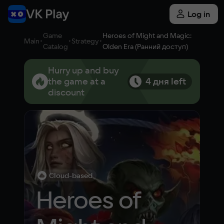
Log in
Game
Heroes of Might and Magic:
Main
Strategy
Catalog
Olden Era (Ранний доступ)
Hurry up and buy
the game at a
4 дня left
discount
Cloud-based
Heroes of 