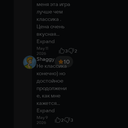
меня эта игра 
лучше чем 
классика . 
Цена очень 
вкусная
...
Expand
May 11
3
2
2026
Shaggy
10
Не классика 
конечно) но 
достойное 
продолжени
е, как мне 
кажется
...
Expand
May 9
2
3
2026