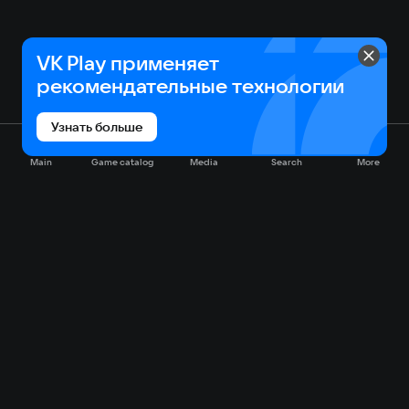
VK Play применяет
рекомендательные технологии
Узнать больше
Main
Game catalog
Media
Search
More
Game catalog
Available on VK Play
Free
Sale
My games
Cloud gaming