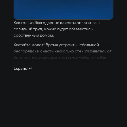
Как только благодарные клиенты оплатят ваш
солидный труд, можно будет обзавестись
собственным домом.
Хватайте молот! Время устроить небольшой
беспорядок и снести несколько стен!Избавьтесь от
битого стекла, мусора и остатков мебели, чтобы
подготовить место для тотального ремонта! Вам
Expand
решать: либо удовлетворить конкретных
покупателей, либо создать уютный офис для
развития своего бизнеса.
К счастью, вы не одиноки. С вами ваш набор
надежных инструментов! С помощью малярного
валика, стеклоочистителя, мастерка, швабры,
молотка и, конечно же, планшета, вам не страшен
никакой ремонт!Использование этих инструментов
также дает вам опыт, который можно использовать