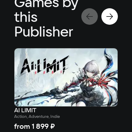
Games by
this
Publisher
AI LIMIT
Sha
Action, Adventure, Indie
Actio
from
1 899 ₽
fr