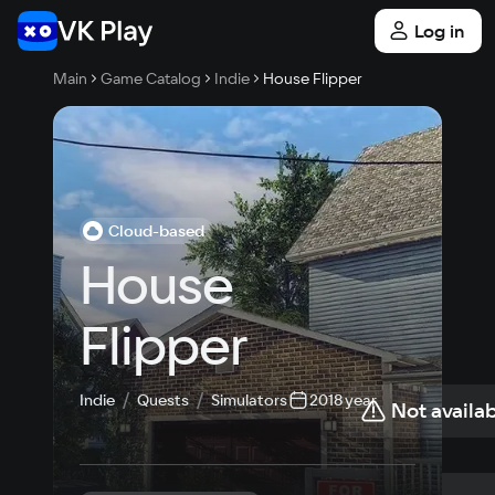
Log in
Main
Game Catalog
Indie
House Flipper
Cloud-based
House 
Flipper
Indie
Quests
Simulators
2018 year
Not availab