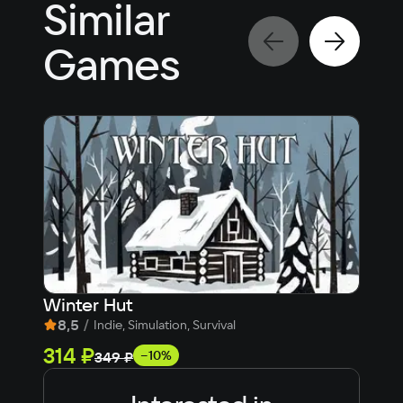
Similar
Games
Winter Hut
Mel
8,5
/
9,1
Indie, Simulation, Survival
314 ₽
29
−10%
349 ₽