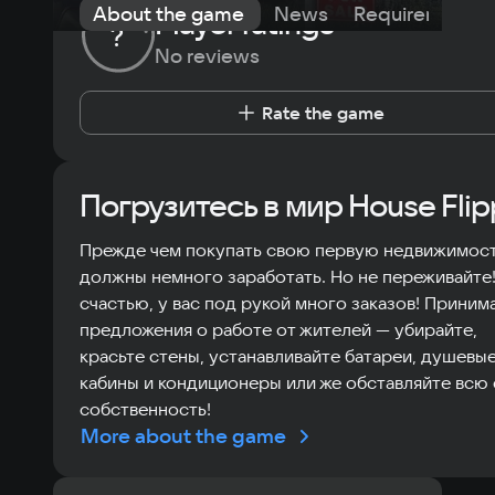
About the game
News
Requirements
Player ratings
?
No reviews
Rate the game
Погрузитесь в мир House Flip
Прежде чем покупать свою первую недвижимост
должны немного заработать. Но не переживайте!
счастью, у вас под рукой много заказов! Приним
предложения о работе от жителей — убирайте,
красьте стены, устанавливайте батареи, душевы
кабины и кондиционеры или же обставляйте всю
собственность!
More about the game