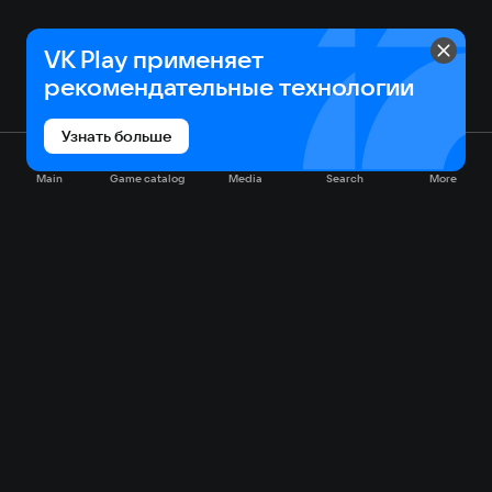
VK Play применяет
рекомендательные технологии
Узнать больше
Main
Game catalog
Media
Search
More
Game catalog
Available on VK Play
Free
Sale
My games
Cloud gaming