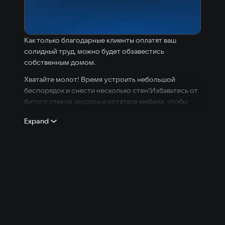
Как только благодарные клиенты оплатят ваш
солидный труд, можно будет обзавестись
собственным домом.
Хватайте молот! Время устроить небольшой
беспорядок и снести несколько стен!Избавьтесь от
битого стекла, мусора и остатков мебели, чтобы
подготовить место для тотального ремонта! Вам
Expand
решать: либо удовлетворить конкретных
покупателей, либо создать уютный офис для
развития своего бизнеса.
К счастью, вы не одиноки. С вами ваш набор
надежных инструментов! С помощью малярного
валика, стеклоочистителя, мастерка, швабры,
молотка и, конечно же, планшета, вам не страшен
никакой ремонт!Использование этих инструментов
также дает вам опыт, который можно использовать