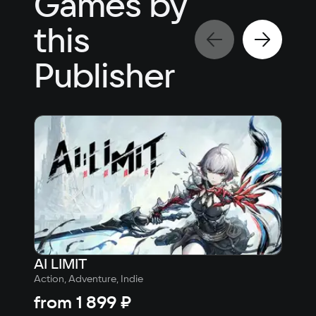
Games by
this
Publisher
AI LIMIT
Dea
Action, Adventure, Indie
10
from
1 899 ₽
fr