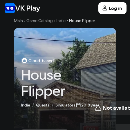
Log in
Main
Game Catalog
Indie
House Flipper
Cloud-based
House 
Flipper
Indie
Quests
Simulators
2018 year
Not availab