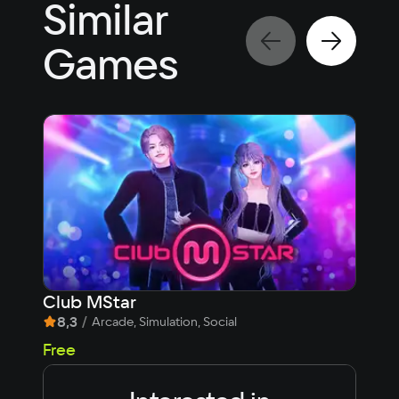
Similar
Games
Club MStar
Day
8,3
/
7,9
Arcade, Simulation, Social
Free
Fre