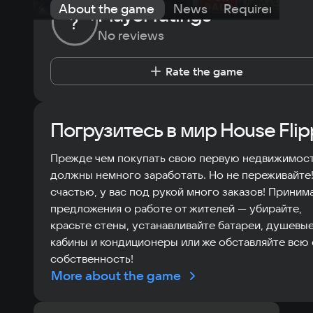
About the game
News
Requirements
Player ratings
?
No reviews
Rate the game
Погрузитесь в мир House Flip
Прежде чем покупать свою первую недвижимост
должны немного заработать. Но не переживайте!
счастью, у вас под рукой много заказов! Приним
предложения о работе от жителей — убирайте,
красьте стены, устанавливайте батареи, душевы
кабины и кондиционеры или же обставляйте всю
собственность!
More about the game