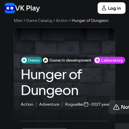
Log in
Main
Game Catalog
Action
Hunger of Dungeon
Demo
Game in development
Laboratory
Hunger of 
Dungeon
Action
Adventure
Roguelike
~2027 year
Not