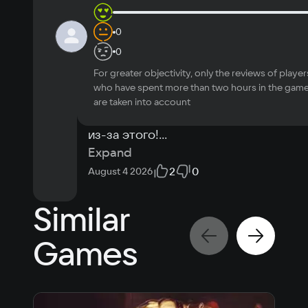
OS
3 min.
0
9
Ruplaa
Windows 11
in-
С прошлого года 
0
game
Processor
проект изменил 
Intel Core i5-10400F
For greater objectivity, only the reviews of player
жанр, но стал 
Memory
who have spent more than two hours in the gam
интересней и 
are taken into account
8 Гб
реиграбельней 
Video card
из-за этого!
...
NVIDIA GeForce RTX 3060
Space
Expand
0.7 GB
2
0
August 4 2026
Similar
Games