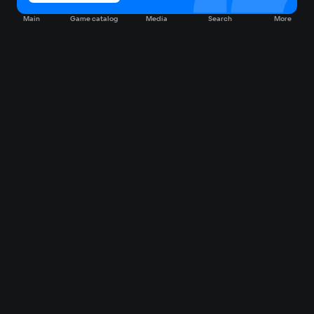
Main
Game catalog
Media
Search
More
Game catalog
Available on VK Play
Free
Sale
My games
Cloud gaming
Main
Plans
Download
FAQ
Market