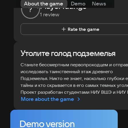
About the game
Demo
News
Requi
Player ratings
?
1 review
Rate the game
Утолите голод подземелья
Станьте бессмертным первопроходцем и отправ
исследовать таинственный этаж древнего
Подземелья. Никто не знает, насколько глубоки 
тайны и кто скрывается в его самых темных уголк
Проект разработан студентами НИУ ВШЭ и НИУ
More about the game
Demo version