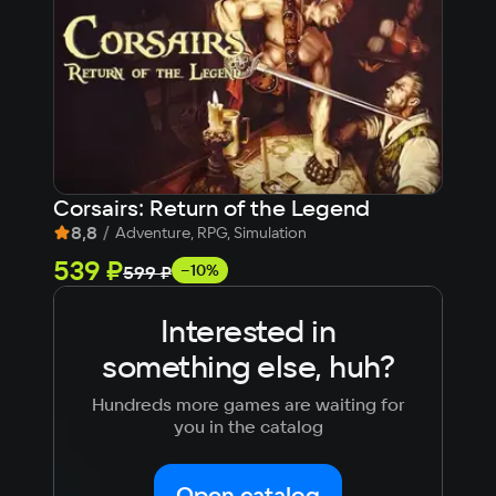
Corsairs: Return of the Legend
Str
8,8
/
8
Adventure, RPG, Simulation
539 ₽
1 2
−10%
599 ₽
Interested in
something else, huh?
Hundreds more games are waiting for
you in the catalog
Open catalog