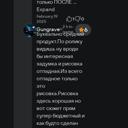
только ПОСЛЕ 
...
Expand
February 19
1
0
2025
2 h
in-
Gungrave
6
game
Буквально средний 
продукт.По ролику 
видишь ну вроде 
бы интересная 
задумка и рисовка 
отпадная.Из всего 
отпадное только 
это 
рисовка.Рисовка 
здесь хорошая но 
вот сюжет прям 
супер бюджетный и 
как будто сделан 