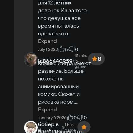
для 12 летних 
девочек.Из за того 
что девушка все 
время пыталась 
сделать что
...
Expand
5
0
July 1 2023
41 min.
8
id866440959
in-
Комикс и игра имеют 
game
различие. Больше 
похоже на 
анимированный 
комикс. Сюжет и 
рисовка норм.
...
Expand
0
0
January 6 2026
бобёр в
1 h
in-
бомбере
game
Как я выяснил, эта 