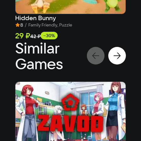
Hidden Bunny
8
/
9
Family Friendly, Puzzle
29 ₽
99
−30%
42 ₽
Similar
Games