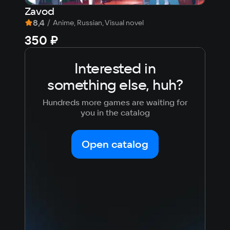
Zavod
The
8,4
/
9,
Anime, Russian, Visual novel
350 ₽
29
Interested in
something else, huh?
Hundreds more games are waiting for
you in the catalog
Open catalog