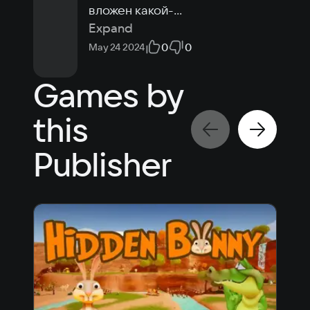
вложен какой-
...
Expand
0
0
May 24 2024
Games by
this
Publisher