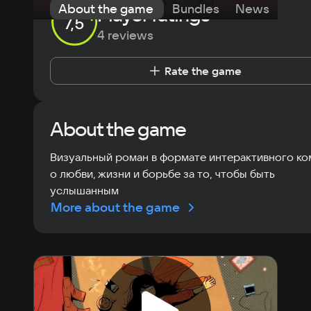
About the game
Bundles
News
Req
Player ratings
7,5
4 reviews
Rate the game
About the game
Визуальный роман в формате интерактивного ко
о любви, жизни и борьбе за то, чтобы быть
услышанным
More about the game