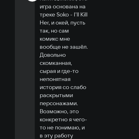
игра основана на 
треке Soko - I'll Kill 
Her, и окей, пусть 
так, но сам 
комикс мне 
вообще не зашёл. 
Довольно 
скомканная, 
сырая и где-то 
непонятная 
история со слабо 
раскрытыми 
персонажами. 
Возможно, это 
конкретно я чего-
то не понимаю, и 
в эту работу 