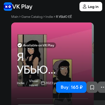
Log in
Main
Game Catalog
Indie
Я УБЬЮ ЕЁ
Available on VK Play
Я 
УБЬЮ 
ЕЁ
Visual
Indie
2023 year
novel
165 ₽
Buy