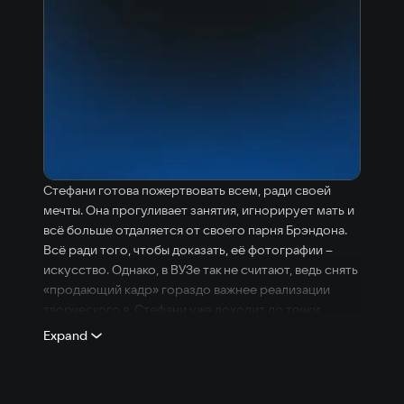
Стефани готова пожертвовать всем, ради своей
мечты. Она прогуливает занятия, игнорирует мать и
всё больше отдаляется от своего парня Брэндона.
Всё ради того, чтобы доказать, её фотографии –
искусство. Однако, в ВУЗе так не считают, ведь снять
«продающий кадр» гораздо важнее реализации
творческого я. Стефани уже доходит до точки
кипения, когда Брэндон решает уйти... Глубоко
Expand
личная история о любви, жизни с психическим
расстройством и борьбе за право быть
услышанным.