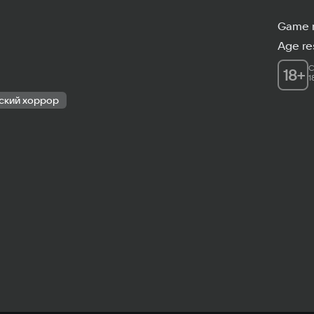
Game 
Age res
C
18
+
1
ский хоррор