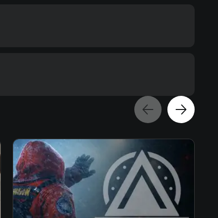
ommended
 10, Windows 11
Text
Voiceover
cessor
ore i5-13600K / AMD Ryzen 5 7600X
mory
eo card
GeForce RTX 2060 / Radeon RX 5700
ace