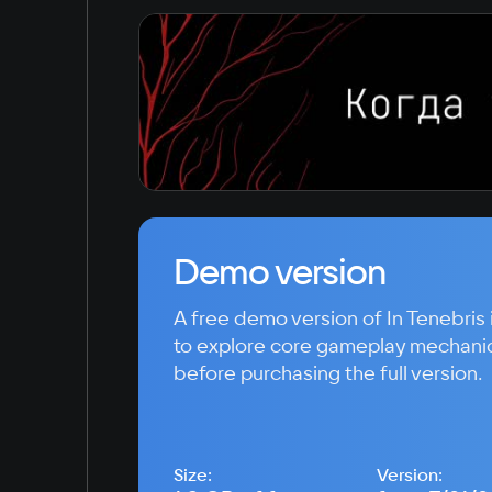
Demo version
A free demo version of In Tenebris 
to explore core gameplay mechani
before purchasing the full version.
Size:
Version: