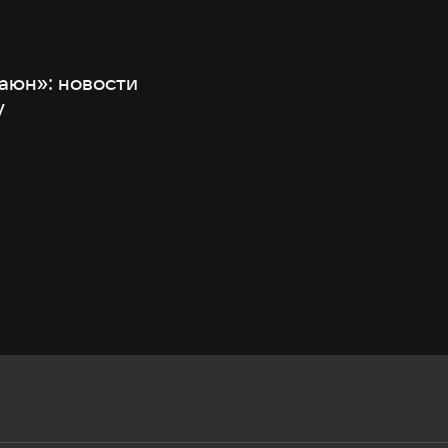
баюн»: новости
y