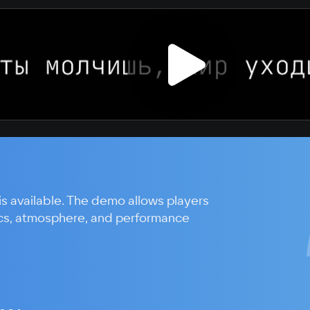
is available. The demo allows players
cs, atmosphere, and performance