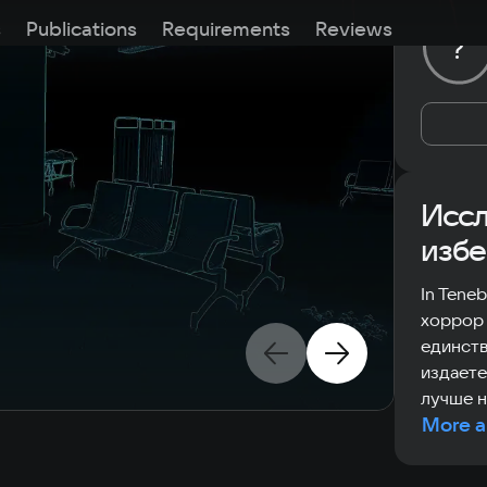
s
Publications
Requirements
Reviews
?
Иссл
избе
In Tene
хоррор 
единств
издаете
лучше н
More a