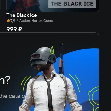
The Black Ice
Si
7,9
/
9
Action, Horror, Quest
999 ₽
3
h?
the catalog