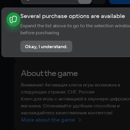
Several purchase options are available
About the game
News
Requirements
Player ratings
Expand the list above to go to the selection windo
?
before purchasing
No reviews
Okay, I understand.
Rate the game
About the game
Внимание! Активация ключа игры возможна в
следующих странах: СНГ, Россия
Ключ для игры с активацией в лаунчере цифрово
магазина. Оплачивайте удобным способом и
наслаждайтесь качественным контентом!
More about the game