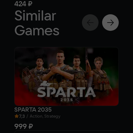
424 ₽
55
Similar
Games
SPARTA 2035
Clu
7,3
/
8,
Action, Strategy
999 ₽
Fre