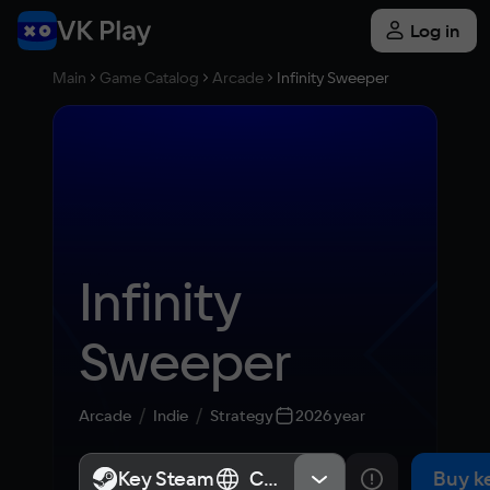
Log in
Main
Game Catalog
Arcade
Infinity Sweeper
Infinity 
Sweeper
Arcade
Indie
Strategy
2026 year
Key Steam
Key Steam
СНГ, Россия
СНГ, Россия
Buy k