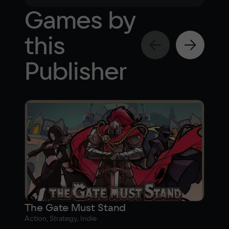
Games by
this
Publisher
The Gate Must Stand
Action, Strategy, Indie
Adve