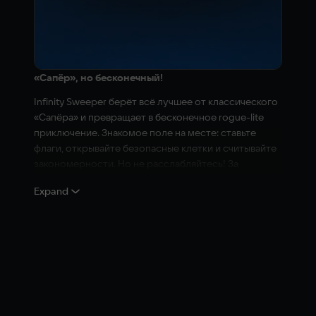
«Сапёр», но бесконечный!
Infinity Sweeper берёт всё лучшее от классического
«Сапёра» и превращает в бесконечное rogue-lite
приключение. Знакомое поле на месте: ставьте
флаги, открывайте безопасные клетки и считывайте
закономерности. Но не расслабляйтесь! За
привычной механикой скрывается мир новых
Expand
опасностей, наград и стратегий. Зачищайте поле,
улучшайте свой набор инструментов и принимайте
вызовы, которые из раза в раз становятся
серьёзнее.
Та самая классика, но на максималках.
Логика против хаоса
Правила игры просты: открывайте числовые клетки,