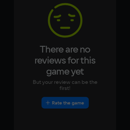
4 Гб
Korean
Portugues
Japanese
Turkish
Video card
Integrated graphics
Space
300 МБ
There are no
Other
reviews for this
DirectX(R): 9.0, Звуковая карта: 
game yet
совместимая c DirectX
But your review can be the
first!
Rate the game