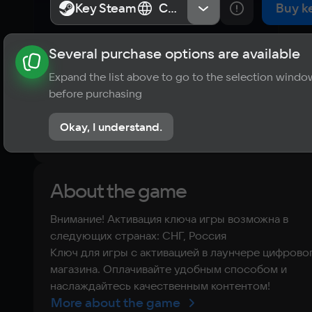
Key Steam
Key Steam
СНГ, Россия
СНГ, Россия
Buy k
Several purchase options are available
About the game
News
Requirements
Player ratings
Expand the list above to go to the selection windo
?
before purchasing
No reviews
Okay, I understand.
Rate the game
About the game
Внимание! Активация ключа игры возможна в
следующих странах: СНГ, Россия
Ключ для игры с активацией в лаунчере цифрово
магазина. Оплачивайте удобным способом и
наслаждайтесь качественным контентом!
More about the game