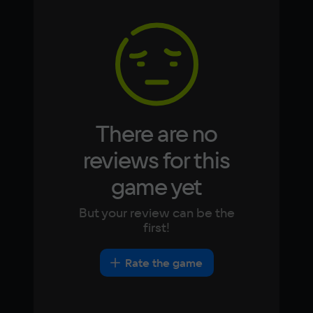
Memory
Arabic
Italian
8 ГБ
Korean
Portugues
Japanese
Turkish
Video card
NVIDIA GeForce GTX 960
Space
15 ГБ
There are no
Other
reviews for this
DirectX(R): 11, Звуковая карта: совместимая 
game yet
c DirectX
But your review can be the
first!
Rate the game