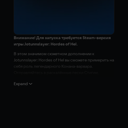
Внимание! Для запуска требуется Steam-версия
игры Jotunnslayer: Hordes of Hel.
В этом значимом сюжетном дополнении к
Jotunnslayer: Hordes of Hel вы сможете примерить на
себя роль легендарного Конана-варвара.
Отправляйтесь в раскалённые пески Стигии,
освойте новую систему Судьбы и сразите огромных
Expand
Неупокоенных Ётунов в глубинах подземных залов.
‎УНИЧТОЖАЙТЕ ВРАГОВ, ИГРАЯ ЗА
ЛЕГЕНДАРНОГО КОНАНА
Играйте за непобедимого варвара Конана и
сокрушайте врагов. Он вступает в бой,
вооружённый своими знаменитыми щитом и мечом,