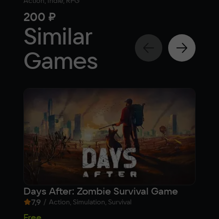
Action, Indie, RPG
Actio
200 ₽
20
Similar
Games
Days After: Zombie Survival Game
Tan
7,9
/
7,1
Action, Simulation, Survival
Free
Fre