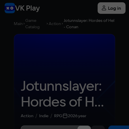
Log in
Game
Jotunnslayer: Hordes of Hel
Main
Action
Catalog
- Conan
Jotunnslayer: 
Hordes of Hel 
- Conan
Action
Indie
RPG
2026 year