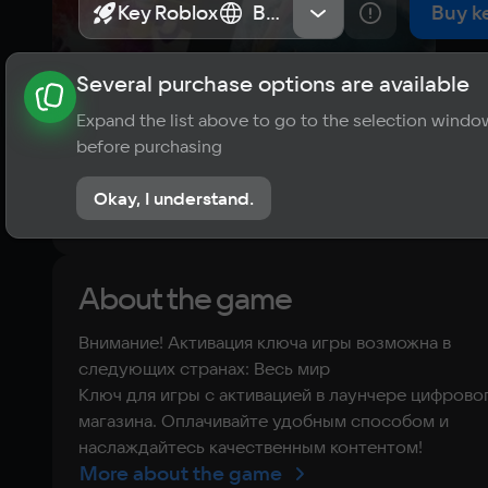
Key Roblox
Key Roblox
Весь мир
Весь мир
Buy k
Several purchase options are available
About the game
News
Requirements
Player ratings
Expand the list above to go to the selection windo
?
before purchasing
No reviews
Okay, I understand.
Rate the game
About the game
Внимание! Активация ключа игры возможна в
следующих странах: Весь мир
Ключ для игры с активацией в лаунчере цифрово
магазина. Оплачивайте удобным способом и
наслаждайтесь качественным контентом!
More about the game