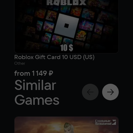
Roblox Gift Card 10 USD (US)
Кар
Other
Othe
from
1 149 ₽
fr
Similar
Games