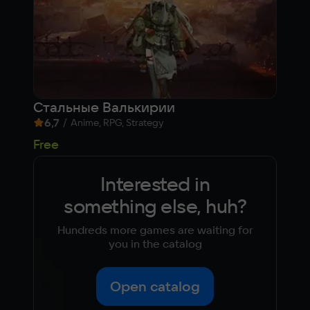
Стальные Валькирии
Cor
6,7
/
8,
Anime, RPG, Strategy
53
Free
Interested in
something else, huh?
Hundreds more games are waiting for
you in the catalog
Open catalog