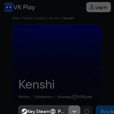
Log in
Main
Game Catalog
Action
Kenshi
Kenshi
Action
Simulators
Strategy
2018 year
Key Steam
Key Steam
Россия
Россия
Buy k