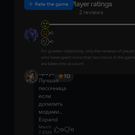
Player ratings
New
Positive
Neutral
Negative
Rate the game
Japanese
Turkish
Video card
helpful
2 reviews
Pixel shader 5.0 capable card
Space
Rincks
0
10
14 ГБ
почему её 
0
нету в 
Other
For greater objectivity, only the reviews of player
облаке?
DirectX(R): 11, Звуковая карта: Совместимая 
who have spent more than two hours in the gam
October
с DirectX
are taken into account
15
0
13 2024
tipaya
10
Лучшая 
песочница 
если 
допилить 
модами
...
Expand
March
0
0
7 2026