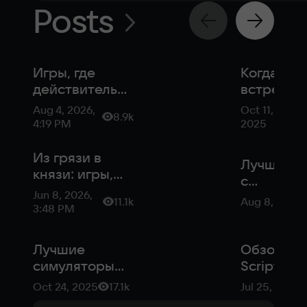
Posts
Игры, где
Когда лю
действительно
встречае
интересно
гейм-диза
Aug 4, 2026,
Oct 11,
8.9k
исследовать
игры,
4:19 PM
2025
мир
созданны
супругам
Из грязи в
Лучшие и
князи: игры,
с
где нужно
Jun 8, 2026,
невероят
11.1k
Aug 8, 2025
подниматься с
3:48 PM
свободой
самых низов
действий
Лучшие
Обзор Wi
симуляторы
Script: Na
жизни: топ игр
— генера
Oct 24, 2025
17.1k
Jul 25, 2025
для ПК и
историй 