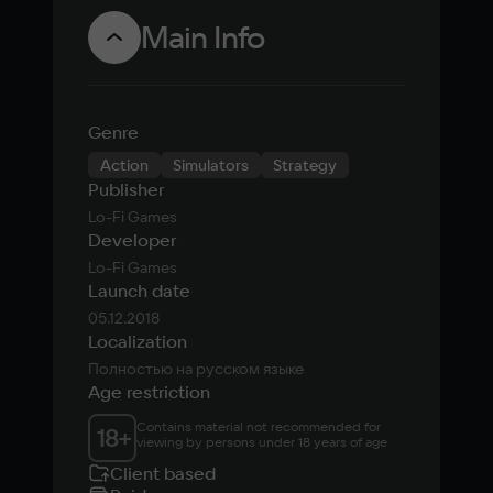
консолей
мире дик
Main Info
природы
Genre
Action
Simulators
Strategy
Publisher
Lo-Fi Games
Developer
Lo-Fi Games
Launch date
05.12.2018
Localization
Полностью на русском языке
Age restriction
Contains material not recommended for 
18
+
viewing by persons under 18 years of age
Client based