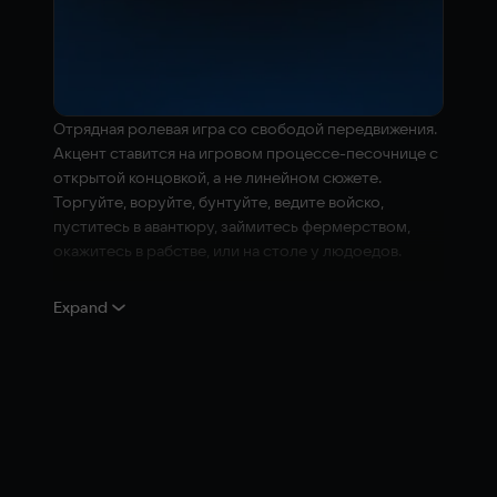
Отрядная ролевая игра со свободой передвижения.
Акцент ставится на игровом процессе-песочнице с
открытой концовкой, а не линейном сюжете.
Торгуйте, воруйте, бунтуйте, ведите войско,
пуститесь в авантюру, займитесь фермерством,
окажитесь в рабстве, или на столе у людоедов.
Изучайте новое оборудование и производите
Expand
новое снаряжение. Приобретайте и улучшайте
собственные здания, которые послужат вам
укреплённым безопасным пристанищем, если всё
пойдёт плохо, или используйте их, чтобы начать
своё дело. Помогайте разным мировым фракциям,
или боритесь с ними, стремясь к власти и богатству,
необходимым для банального выживания в суровой
пустыне. Тренируйте своих людей - превращайте