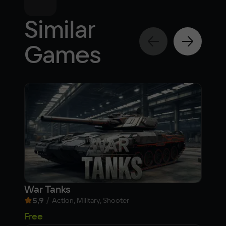
Similar
Games
War Tanks
The
5,9
/
7,9
Action, Military, Shooter
99
Free