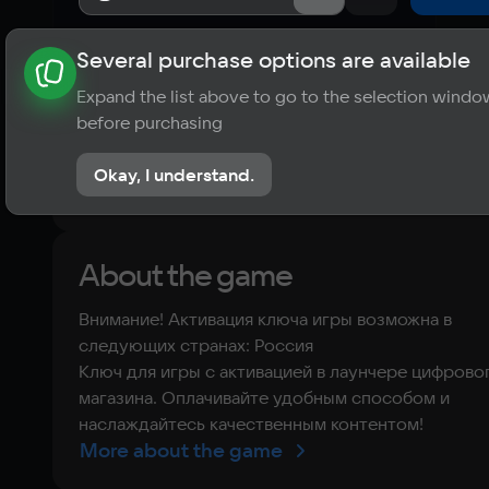
Several purchase options are available
About the game
News
Publications
Player ratings
Expand the list above to go to the selection windo
10
before purchasing
2 reviews
Okay, I understand.
Rate the game
About the game
Внимание! Активация ключа игры возможна в
следующих странах: Россия
Ключ для игры с активацией в лаунчере цифрово
магазина. Оплачивайте удобным способом и
наслаждайтесь качественным контентом!
More about the game