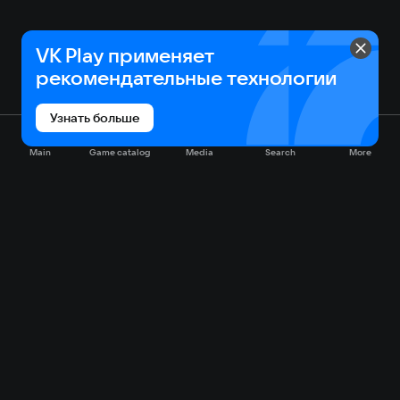
VK Play применяет
рекомендательные технологии
Узнать больше
Main
Game catalog
Media
Search
More
Game catalog
Available on VK Play
Free
Sale
My games
Cloud gaming