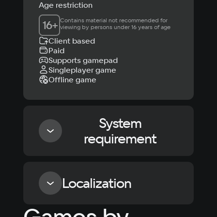
Age restriction
Contains material not recommended for 
16
+
viewing by persons under 16 years of age
Client based
Paid
Supports gamepad
Singleplayer game
Offline game
System
requirement
Minimum
Localization
OS
Games by
Windows 10, Windows 11