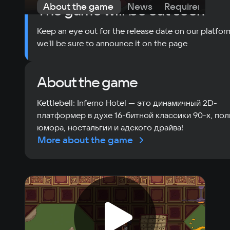
About the game
News
Requirements
The game will be out soon
Keep an eye out for the release date on our platfor
we'll be sure to announce it on the page
About the game
Kettlebell: Inferno Hotel — это динамичный 2D-
платформер в духе 16-битной классики 90-х, по
юмора, ностальгии и адского драйва!
More about the game