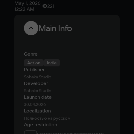
первое
May 1, 2026,
221
дополнение
12:22 AM
для
российского
Main Info
экшена
KIBORG
Genre
Action
Indie
Publisher
Sobaka Studio
Developer
Sobaka Studio
Launch date
30.04.2026
Localization
Полностью на русском
Age restriction
Contains material not recommended for 