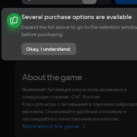
Several purchase options are available
About the game
News
Publications
Player ratings
Expand the list above to go to the selection windo
?
before purchasing
No reviews
Okay, I understand.
Rate the game
About the game
Внимание! Активация ключа игры возможна в
следующих странах: СНГ, Россия
Ключ для игры с активацией в лаунчере цифрово
магазина. Оплачивайте удобным способом и
наслаждайтесь качественным контентом!
More about the game