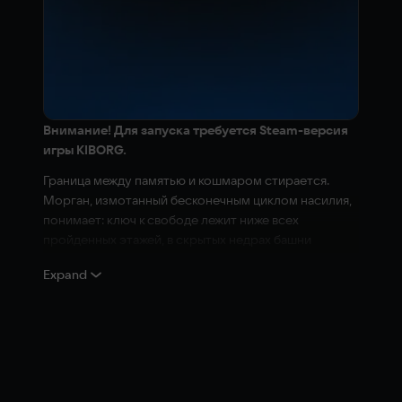
Внимание! Для запуска требуется Steam-версия
игры KIBORG.
Граница между памятью и кошмаром стирается.
Морган, измотанный бесконечным циклом насилия,
понимает: ключ к свободе лежит ниже всех
пройденных этажей, в скрытых недрах башни
Омега-201. Там, где «Кенко» прячет свои самые
Expand
тёмные секреты, а Субстанция обретает
собственную волю.
Чтобы выжить, придётся забыть старые обиды. Над
колонией нависла угроза, перед которой враги
вынуждены стать
союзниками
.
Новый рубеж ждёт: