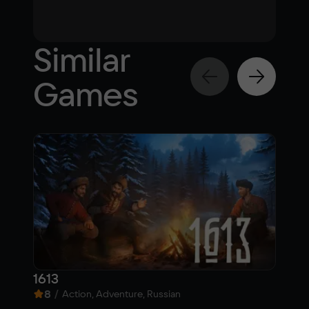
Similar
Games
1613
161
8
/
6,
Action, Adventure, Russian