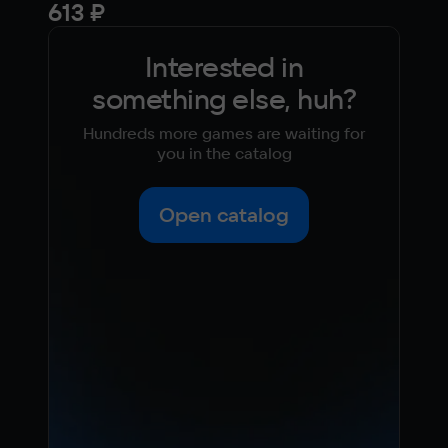
613 ₽
612
Interested in
something else, huh?
Hundreds more games are waiting for
you in the catalog
Open catalog