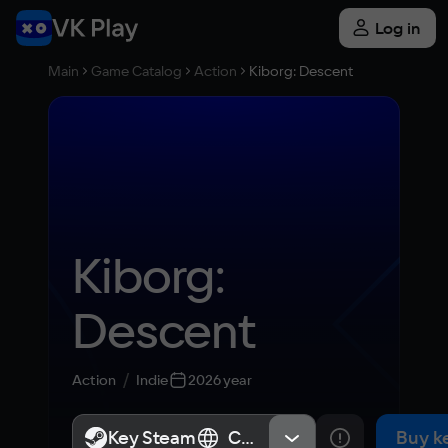
Log in
Main
Game Catalog
Action
Kiborg: Descent
Kiborg: 
Descent
Action
Indie
2026 year
Key Steam
Key Steam
СНГ, Россия
СНГ, Россия
Buy k