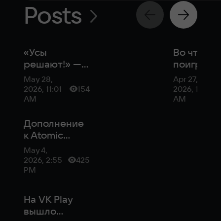
Posts
«Усы
Во что
решают!» —
поиграть 
интервью с
этой неде
May 28,
Apr 27,
создателем
новые
2026, 11:01
154
2026, 11:47
российского
«Герои»,
AM
AM
экшена
Aphelion 
KIBORG
Дополнение
DLC для
к Atomic
Diablo 4
Heart и
May 4,
новые
2026, 2:55
425
«Герои»:
PM
лучшие игры
апреля на VK
На VK Play
Play
вышло