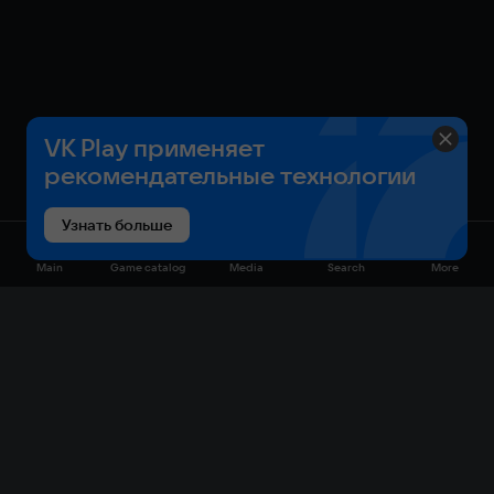
VK Play применяет
рекомендательные технологии
Узнать больше
Main
Game catalog
Media
Search
More
Game catalog
Available on VK Play
Free
Sale