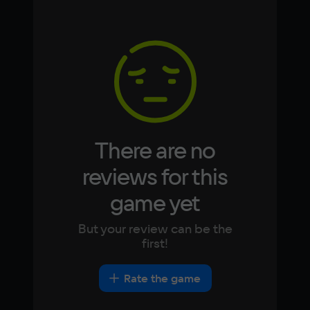
Simplified
German
Chinese
Memory
Arabic
Italian
4 Гб
Korean
Portugues
Japanese
Turkish
Video card
NVIDIA GeForce GTX 660
Space
20 ГБ
There are no
Other
reviews for this
DirectX(R): 9.0, Звуковая карта: 
game yet
совместимая c DirectX
But your review can be the
first!
Rate the game