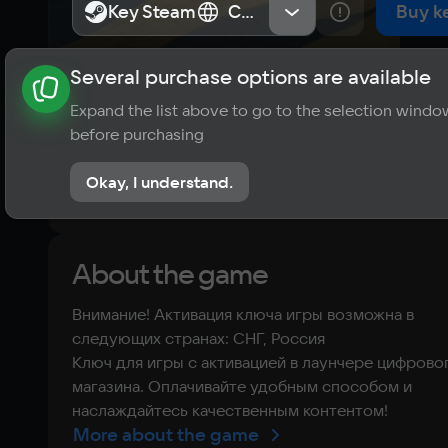
- Royal 
Key Steam
Key Steam
СНГ, Россия
СНГ, Россия
Buy k
Edition
Several purchase options are available
About the game
News
Publications
Player ratings
Expand the list above to go to the selection windo
?
before purchasing
1 review
Okay, I understand.
Rate the game
About the game
Внимание! Активация ключа игры возможна в
следующих странах: СНГ, Россия
Ключ для игры с активацией в лаунчере цифрово
магазина. Оплачивайте удобным способом и
наслаждайтесь качественным контентом!
More about the game