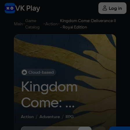
Log in
Game
Kingdom Come: Deliverance II
Main
Action
Catalog
- Royal Edition
Cloud-based
Kingdom 
Come: 
Deliverance II 
Action
Adventure
RPG