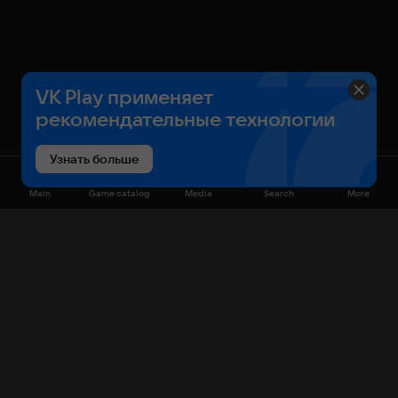
VK Play применяет
рекомендательные технологии
Узнать больше
Main
Game catalog
Media
Search
More
Game catalog
Available on VK Play
Free
Sale
My games