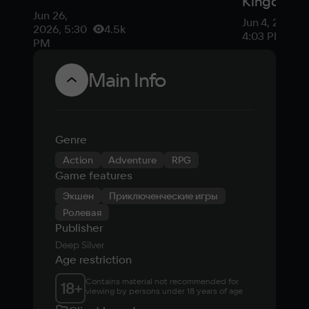
Kingdom
Deliverance 2
Jun 26,
Come:
Jun 4, 2026,
вышло
2026, 5:30
4.5k
Deliveran
4:03 PM
бесплатное
PM
— мнение
DLC по
фаната с
Main Info
мотивам хита
Balatro
Genre
Action
Adventure
RPG
Game features
Экшен
Приключенческие игры
Ролевая
Publisher
Deep Silver
Age restriction
Contains material not recommended for 
18
+
viewing by persons under 18 years of age