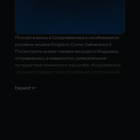
Познайте жизнь в Средневековье в незабываемом
ролевом экшене Kingdom Come: Deliverance II.
Посмотрите на мир глазами молодого Индржиха,
отправившись в невероятно увлекательное
путешествие эпического масштаба. «Королевское
издание» содержит все обновления и дополнения
для игры.
Expand
Ощутите вкус жизни в Средневековье в уникальном
ролевом экшене Kingdom Come: Deliverance II.
Посмотрите на мир глазами молодого Индржиха,
отправившись в невероятно увлекательное
приключение эпического масштаба.
В «Королевское издание» входит базовая игра, все
расширения для сюжетной линии и дополнительные