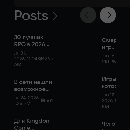
Posts
30 лучших
Смерть A
RPG в 2026
игр,
году
Jul 31,
увольнен
Jun 16, 2026,
2026, 11:04
12.9k
закрытие
1:18 PM
AM
студий —
эксперт о
Игры,
В сети нашли
будущем
которым
возможное
индустри
очень ну
Jun 12,
название
Jul 24, 2026,
крутая
501
2026, 8:47
новой
1:25 PM
русская
PM
Kingdom
озвучка
Come
Для Kingdom
Чего ждат
Come: