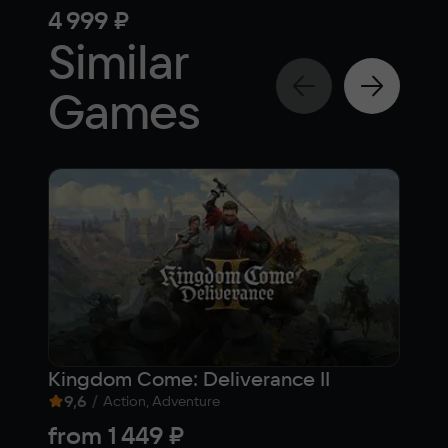
4 999 ₽
fr
Similar
Games
Kingdom Come: Deliverance II
Str
9,6
/
8
Action, Adventure
from
1 449 ₽
1 2