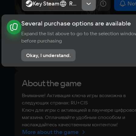
- The Lion’s 
Key Steam
Key Steam
RU+CIS
RU+CIS
Not
Crest
Several purchase options are available
About the game
News
Requirements
Player ratings
Expand the list above to go to the selection windo
?
before purchasing
No reviews
Okay, I understand.
Rate the game
About the game
Внимание! Активация ключа игры возможна в
следующих странах: RU+CIS
Ключ для игры с активацией в лаунчере цифрово
магазина. Оплачивайте удобным способом и
наслаждайтесь качественным контентом!
More about the game