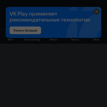
VK Play применяет
рекомендательные технологии
Узнать больше
Main
Game catalog
Media
Search
More
Game catalog
Available on VK Play
Free
Sale
My games
Cloud gaming