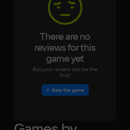
Ultra settings
Japanese
Turkish
Play in the cloud
There are no
reviews for this
game yet
But your review can be the
first!
Rate the game
Games by