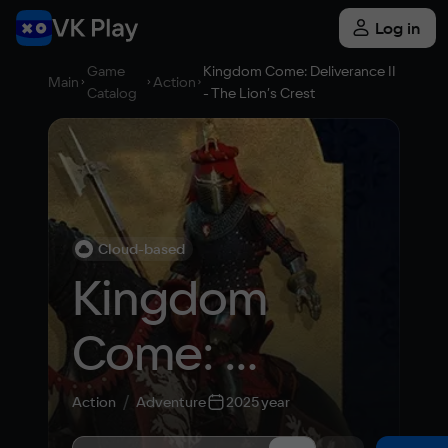
Log in
Game
Kingdom Come: Deliverance II
Main
Action
Catalog
- The Lion’s Crest
Cloud-based
Kingdom 
Come: 
Deliverance II 
Action
Adventure
2025 year