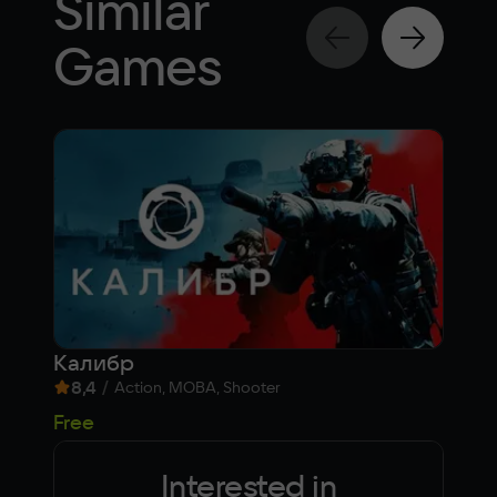
Similar
Games
Калибр
Cor
8,4
/
8,
Action, MOBA, Shooter
53
Free
Interested in