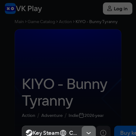
Log in
Main
Game Catalog
Action
KIYO - Bunny Tyranny
KIYO - Bunny 
Tyranny
Action
Adventure
Indie
2026 year
Key Steam
Key Steam
СНГ, Россия
СНГ, Россия
Buy k