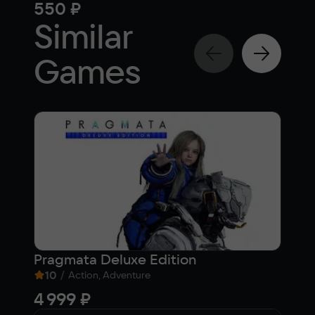
550 ₽
710
Similar
Games
Pragmata Deluxe Edition
VLA
10
/
9,1
Action, Adventure
4 999 ₽
45