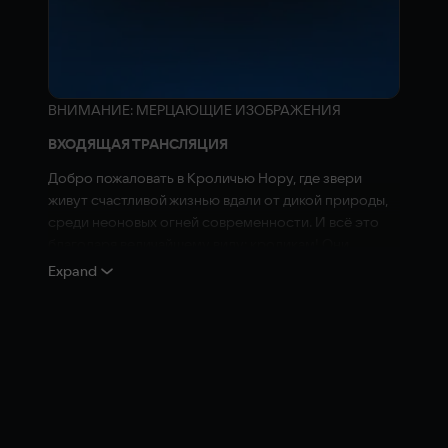
ВНИМАНИЕ: МЕРЦАЮЩИЕ ИЗОБРАЖЕНИЯ
ВХОДЯЩАЯ ТРАНСЛЯЦИЯ
Добро пожаловать в Кроличью Нору, где звери
живут счастливой жизнью вдали от дикой природы,
среди неоновых огней современности. И всё это
благодаря величайшему виду: кроликам! Они
принесли нам технологии, прогресс и жизнь,
Expand
полную развлечений и удовольствий.
И какова же цена такой жизни? Забудьте свою дикую
природу и инстинкты! Особенно вам, плотоядным,
стоит пересмотреть свои привычки, если хотите
быть принятыми в это великое общество.
ОСВОБОДИТЕ УГНЕТЁННЫХ