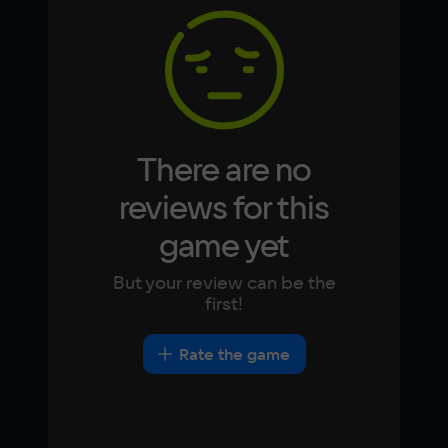
8 ГБ
Korean
Portugues
Japanese
Turkish
Video card
NVIDIA GeForce GT 645
Space
100 МБ
There are no
Other
reviews for this
DirectX(R): 9.0, Звуковая карта: 
game yet
совместимая c DirectX
But your review can be the
first!
Rate the game