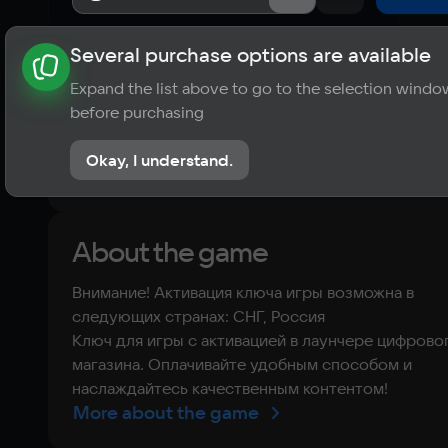
Several purchase options are available
About the game
News
Requirements
Player ratings
Expand the list above to go to the selection windo
?
before purchasing
No reviews
Okay, I understand.
Rate the game
About the game
Внимание! Активация ключа игры возможна в
следующих странах: СНГ, Россия
Ключ для игры с активацией в лаунчере цифрово
магазина. Оплачивайте удобным способом и
наслаждайтесь качественным контентом!
More about the game