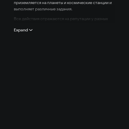
приземляется на планеты и космические станции и
выполняет различные задания.
Все действия отражаются на репутации у разных
рас. Игра сочетает элементы RPG, экшена и
Expand
текстового приключения. Она быстро завоевала
культовый статус.