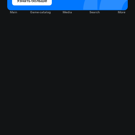
Узнать больше
Main
Game catalog
Media
Search
More
Game catalog
Available on VK Play
Free
Sale
My games
Cloud gaming
Main
Plans
Download
FAQ
Market