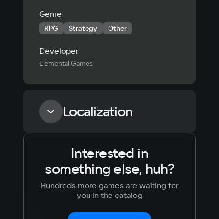
Genre
RPG
Strategy
Other
Developer
Elemental Games
Localization
Interested in
Language
Text
Voiceover
Language
something else, huh?
Russian
Spanish
English
French
Hundreds more games are waiting for
Simplified
German
you in the catalog
Chinese
Arabic
Italian