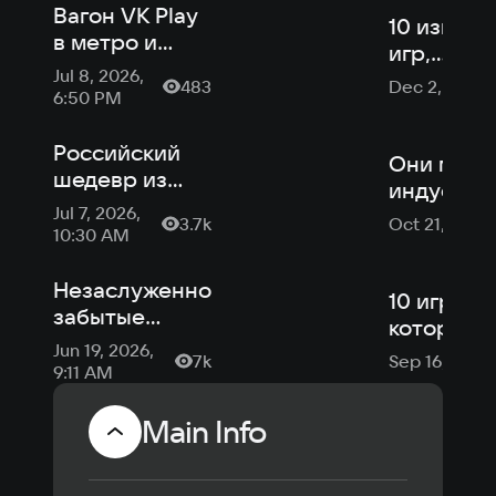
Вагон VK Play
10 извест
в метро и
игр,
«Нейробаюн»:
Jul 8, 2026,
вдохновл
483
Dec 2, 2025
новости
6:50 PM
российск
российской
советски
индустрии от
Российский
искусств
Они меня
VK Play
шедевр из
индустри
Владивостока:
Jul 7, 2026,
известны
3.7k
Oct 21, 2025
как создавали
10:30 AM
разработ
«Космических
из Росси
рейнджеров»
Незаслуженно
10 игр, в
забытые
которые 
российские
Jun 19, 2026,
играть ве
7k
Sep 16, 2025
игры: наш
9:11 AM
Arcanum и RTS
в сеттинге
Main Info
ВОВ