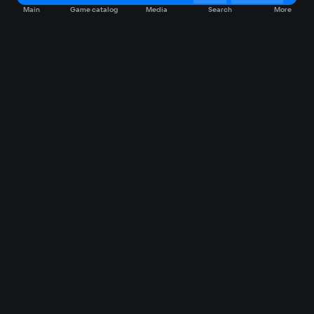
Main
Game catalog
Media
Search
More
Game catalog
Available on VK Play
Free
Sale
My games
Cloud gaming
Main
Plans
Download
FAQ
Market
Gaming items