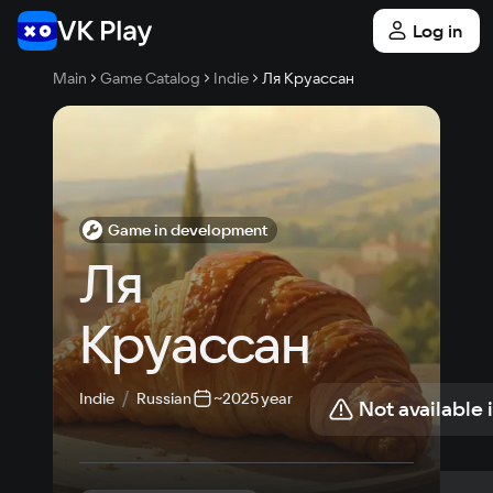
Log in
Main
Game Catalog
Indie
Ля Круассан
Game in development
Ля 
Круассан
Indie
Russian
~2025 year
Not available 