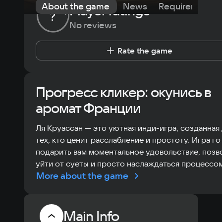
About the game
News
Requirements
Player ratings
?
No reviews
Rate the game
Прогресс кликер: окунись в
аромат Франции
Ля Круассан — это уютная инди-игра, созданная для
тех, кто ценит расслабление и простоту. Игра го
подарить вам моментальное удовольствие, позв
уйти от суеты и просто наслаждаться процессом
More about the game
Main Info