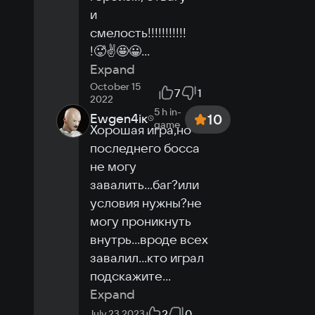
0.4 GB
и 
смелость!!!!!!!!!!!
!🥵✌️🤩😀
...
Expand
October 15
7
1
2022
5 h
in-
Ewgen4iк
10
game
Хорошая игра,но 
последнего босса 
не могу 
завалить...баг?или 
условия нужны?не 
могу проникнуть 
внутрь...вроде всех 
завалил...кто играл 
подскажите
...
Expand
2
0
July 23 2023