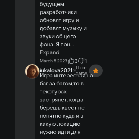
будущем 
разработчики 
обновят игру и 
добавят музыку и 
звуки общего 
фона. Я пон
...
Expand
3
1
March 8 2023
1 h
in-
iukalova2021
game
Игра интересная,но 
баг за багом,то в 
текстурах 
застрянет. когда 
берешь квест не 
понятно куда и в 
какую локацию 
нужно идти для 