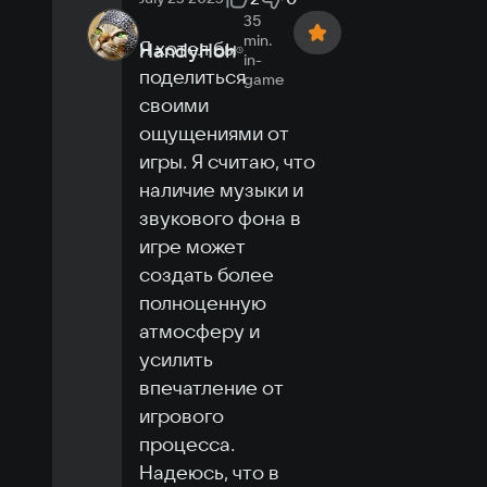
35
min.
Я хотел бы 
HandyHoh
in-
поделиться 
game
своими 
ощущениями от 
игры. Я считаю, что 
наличие музыки и 
звукового фона в 
игре может 
создать более 
полноценную 
атмосферу и 
усилить 
впечатление от 
игрового 
процесса. 
Надеюсь, что в 