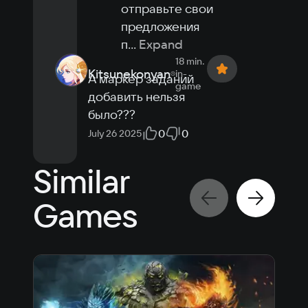
отправьте свои 
предложения 
п
...
Expand
18 min.
Kitsunekonyan
in-
А маркер заданий 
game
добавить нельзя 
было???
0
0
July 26 2025
Similar
Games