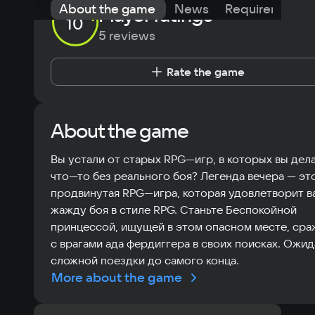
About the game
News
Requirements
Player ratings
10
5 reviews
Rate the game
About the game
Вы устали от старых RPG—игр, в которых вы дел
что—то без реального боя? Легенда вечера — эт
продвинутая RPG—игра, которая удовлетворит 
жажду боя в стиле RPG. Станьте Беспокойной
принцессой, ищущей в этом опасном месте, сра
с врагами ада фердиггера в своих поисках. Ожи
сложной поездки до самого конца.
More about the game