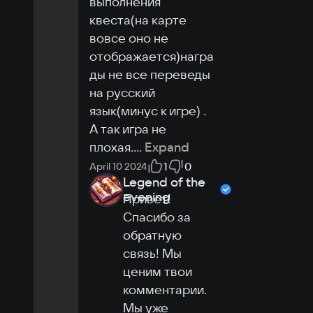
выполнения 
квеста(на карте 
вовсе оно не 
отображается)награ
ды не все переведы 
на русский 
язык(минус к игре) . 
А так игра не 
плохая.
...
Expand
1
0
April 10 2024
Legend of the
evening
Привет! 
Спасибо за 
обратную 
связь! Мы 
ценим твои 
комментарии. 
Мы уже 