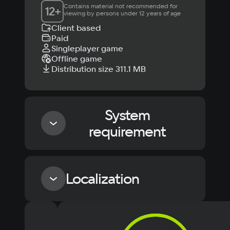
Contains material not recommended for 
12
+
viewing by persons under 12 years of age
Client based
Paid
Singleplayer game
Offline game
Distribution size 311.1 MB
System
requirement
Minimum
Localization
OS
Windows 8.1
Language
Text
Voiceover
Language
Processor