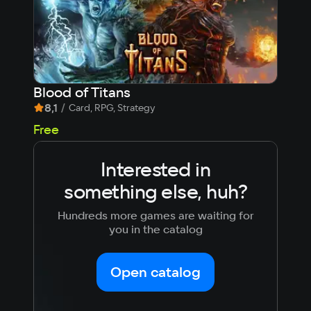
Blood of Titans
Cor
8,1
/
8,
Card, RPG, Strategy
53
Free
Interested in
something else, huh?
Hundreds more games are waiting for
you in the catalog
Open catalog