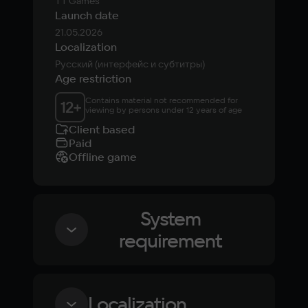
TT Games
Launch date
21.05.2026
Localization
Русский (интерфейс и субтитры)
Age restriction
Contains material not recommended for 
12
+
viewing by persons under 12 years of age
Client based
Paid
Offline game
System
requirement
Minimum
Localization