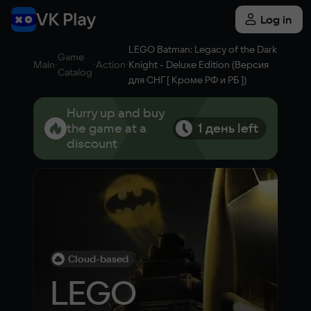
Log in
LEGO Batman: Legacy of the Dark
Game
Main
Action
Knight - Deluxe Edition (Версия
Catalog
для СНГ [ Кроме РФ и РБ ])
Hurry up and buy
the game at a
1 день left
discount
Cloud-based
LEGO 