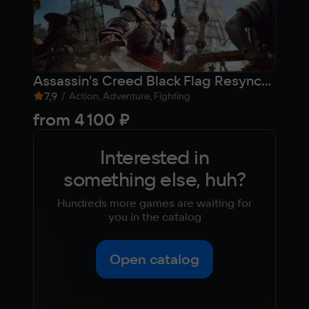
Assassin's Creed Black Flag Resynced
Day
7,9
/
7,9
Action, Adventure, Fighting
from
4 100 ₽
Fre
Interested in
something else, huh?
Hundreds more games are waiting for
you in the catalog
Open catalog