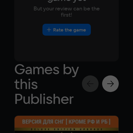
Ultra settings
But your review can be the
Play in the cloud
first!
Rate the game
Games by
this
Publisher