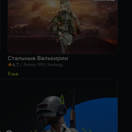
Стальные Валькирии
Co
6,7
/
8
Anime, RPG, Strategy
5
Free