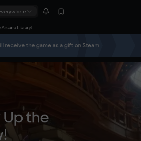
e Arcane Library!
ill receive the game as a gift on Steam
 Up the 
y!