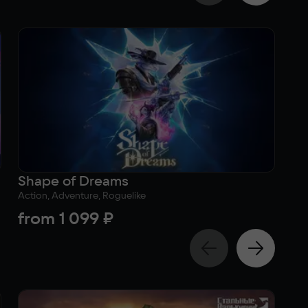
Shape of Dreams
Sc
Action, Adventure, Roguelike
Act
from
1 099 ₽
7