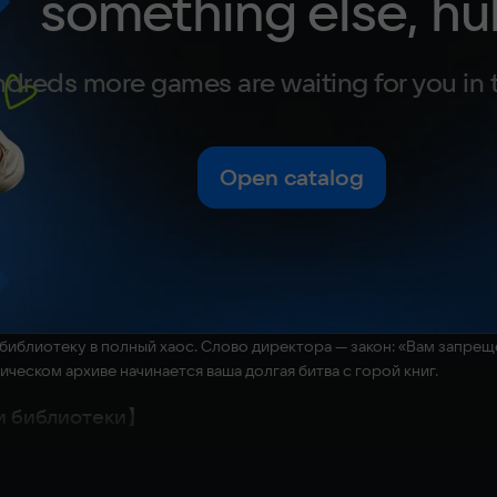
something else, hu
dreds more games are waiting for you in 
Open catalog
иблиотеку в полный хаос. Слово директора — закон: «Вам запреще
ическом архиве начинается ваша долгая битва с горой книг.
и библиотеки】
ействие которого разворачивается в волшебной библиотеке. Катег
ользуйте названия и дизайн обложек в качестве подсказок, чтобы