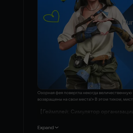
Hun
Озорная фея повергла некогда величественную б
возвращены на свои места!» В этом тихом, мист
【Геймплей: Симулятор организаци
Это симулятор организации от первого лица, д
Expand
потусторонний мир до любовных романов — исп