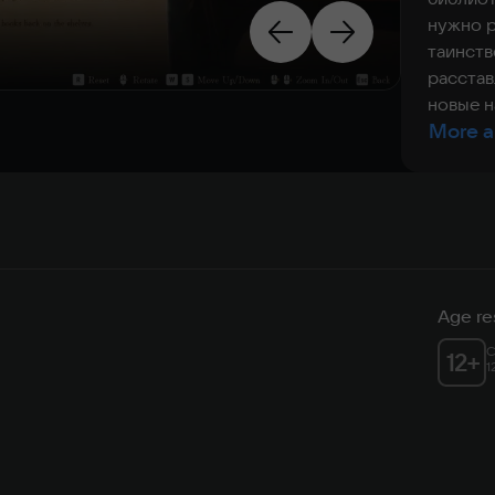
нужно р
таинств
расстав
новые н
More a
Age res
C
12
+
1