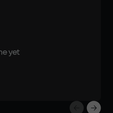
ЗУ
eo card
GeForce GTX 1080 / AMD Radeon RX 5700 XT
ace
me yet