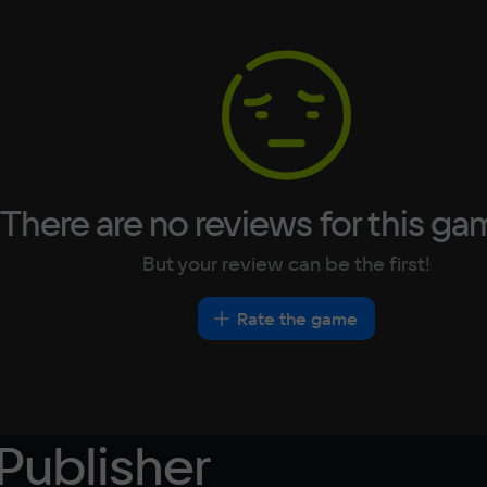
German
16 GB О
Italian
Vid
Portuguese
eon RX 6500XT
NVIDIA 
Turkish
Sp
2 GB
There are no reviews for this ga
But your review can be the first!
Rate the game
Publisher