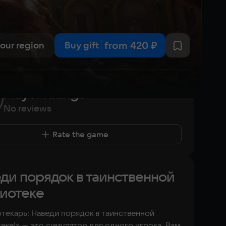
from
420 ₽
your region
Buy gift
Player ratings
No reviews
Rate the game
ди порядок в таинственной
иотеке
текарь: Наведи порядок в таинственной
еке!» — это симулятор для одного игрока. Вам