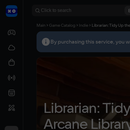
Main
Game Catalog
Indie
Librarian: Tidy Up th
By purchasing this service, you w
Librarian: Tidy
Arcane Librar