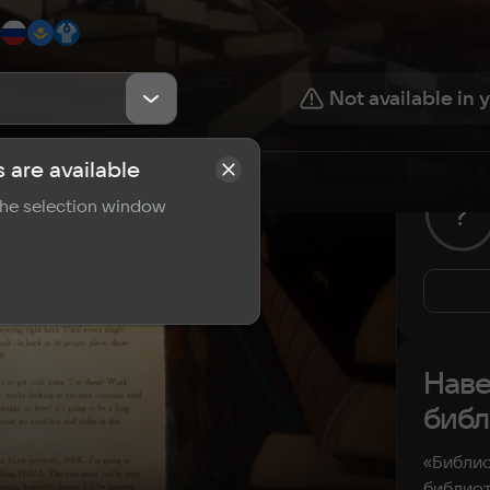
:
Not available in 
 are available
rements
Reviews
 the selection window
?
Наве
библ
«Библио
библиот