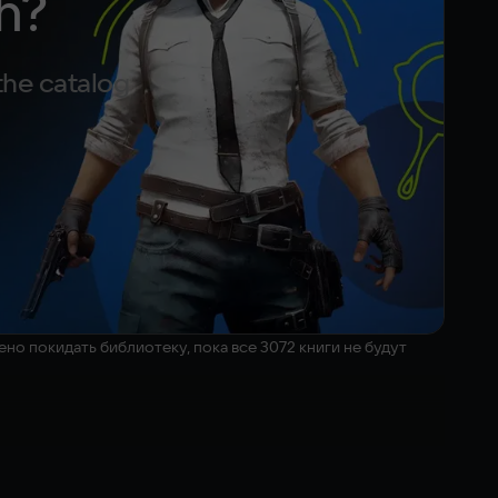
h?
the catalog
но покидать библиотеку, пока все 3072 книги не будут
оризация: От разрушительной магии и путешествий в
 переместить огромную коллекцию в нужные разделы.