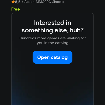
8,5
/
7,9
Action, MMORPG, Shooter
99
Free
Interested in
something else, huh?
Hundreds more games are waiting for
you in the catalog
Open catalog