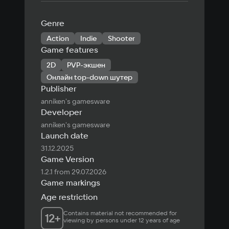
Genre
Action
Indie
Shooter
Game features
2D
PVP-экшен
Онлайн top-down шутер
Publisher
anniken's gamesware
Developer
anniken's gamesware
Launch date
31.12.2025
Game Version
1.2.1 from 29.07.2026
Game markings
Age restriction
Contains material not recommended for 
12
+
viewing by persons under 12 years of age