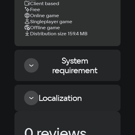
Client based
Free
Online game
Singleplayer game
Offline game
Distribution size 159.4 MB
System
requirement
Minimum
Localization
OS
Windows 10
Language
Text
Voiceover
Language
Processor
0 reviews
Russian
Spanish
Intel Core i3-10100 или AMD Ryzen 3 3100