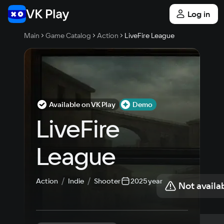
Log in
Main
Game Catalog
Action
LiveFire League
Available on VK Play
Demo
LiveFire 
League
Action
Indie
Shooter
2025 year
Not availa