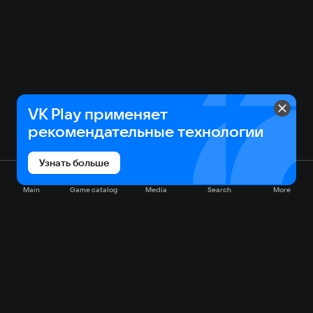
VK Play применяет
рекомендательные технологии
Узнать больше
Main
Game catalog
Media
Search
More
Game catalog
Available on VK Play
Free