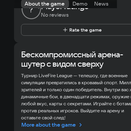
About the game
Demo
News
Requi
Player ratings
?
No reviews
Rate the game
Бескомпромиссный арена-
шутер с видом сверху
Турнир LiveFire League — телешоу, где военные
симуляции превратились в кровавый спорт. Мил
зрителей и только один победитель. Внутри вас
динамичные бои, в двенадцати режимах, оружие 
любой вкус, карты с секретами. Играйте с ботам
против реальных игроков. Выйдите на арену и
оставьте свой след!
More about the game