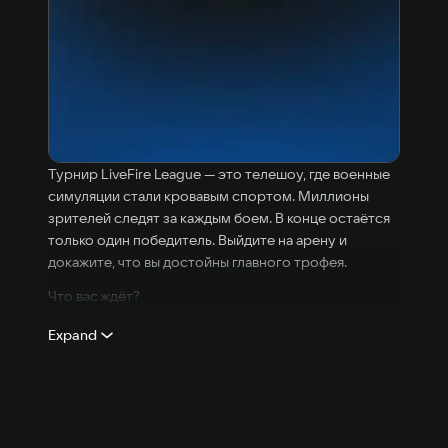
Турнир LiveFire League — это телешоу, где военные
симуляции стали кровавым спортом. Миллионы
зрителей следят за каждым боем. В конце остаётся
только один победитель. Выйдите на арену и
докажите, что вы достойны главного трофея.
Что вас ждёт?
12 игровых режимов — от классического
Expand
смертельного боя до «Царя горы» и битвы мутантов
с выжившими.
10 видов оружия. У каждого есть основной и
альтернативный режим огня: два бластера в две