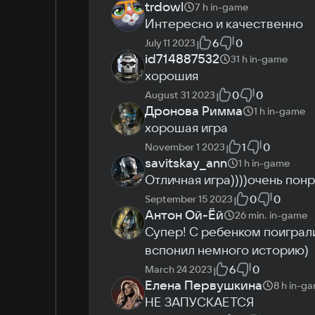
trdowl
7 h
in-game
Экран с поддержкой разрешения 1920х108
Интересно и качественно
6
0
July 11 2023
id714887532
31 h
in-game
хорошия
0
0
August 31 2023
Дронова Римма
1 h
in-game
хорошая игра
1
0
November 1 2023
savitskay_ann
1 h
in-game
Отличная игра))))очень пон
0
0
September 15 2023
Антон Ой-Ёй
26 min.
in-game
Супер! С ребенком поиграли
вспонил немного историю)
6
0
March 24 2023
Елена Первушкина
8 h
in-g
НЕ ЗАПУСКАЕТСЯ