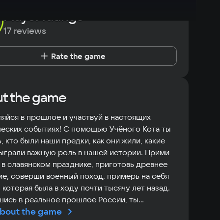
Player ratings
17 reviews
Rate the game
t the game
яйся в прошлое и участвуй в настоящих
еских событиях! С помощью Учёного Кота ты
, кто были наши предки, как они жили, какие
ыграли важную роль в нашей истории. Прими
 в славянском празднике, приготовь древнее
е, соверши военный поход, примерь на себя
 которая была в ходу почти тысячу лет назад.
ись в реальное прошлое России, ты
bout the game
ь магию знаний, которая поможет тебе