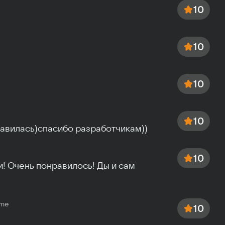
10
0
Экран 
10
10
10
равилась)спасибо разработчикам))
10
! Очень понравилось! Ды и сам 
ame
10