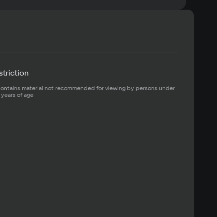
ь захватчиков из Волшебной школы.
triction
ontains material not recommended for viewing by persons under 
 years of age