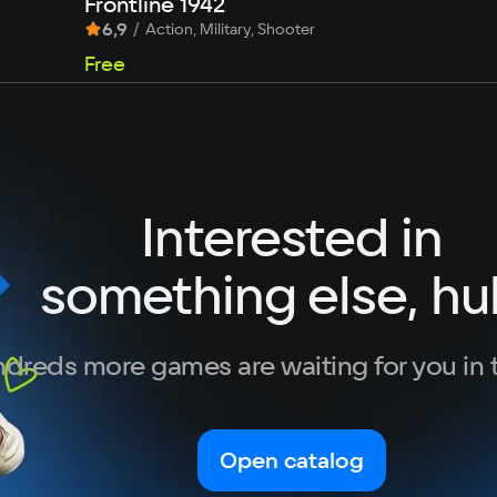
Frontline 1942
6,9
/
Action, Military, Shooter
Free
Interested in
something else, hu
dreds more games are waiting for you in 
Open catalog