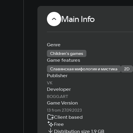
Main Info
Genre
Children’s games
Game features
Славянская мифология и мистика
2D
Publisher
VK
Developer
BOGG.ART
Game Version
13 from 27.09.2023
Client based
Free
Distribution size 1.9 GB