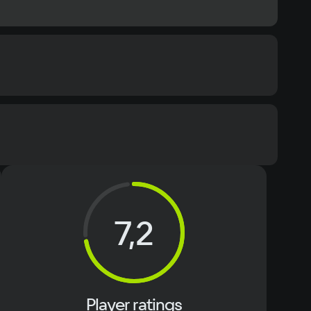
ommended
s 10
Text
Voiceover
cessor
7,2
re i5
mory
ace
Player ratings
er