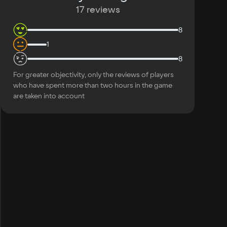
17 reviews
с поддержкой разрешения 1920х1080
8
1
8
For greater objectivity, only the reviews of players
who have spent more than two hours in the game
are taken into account