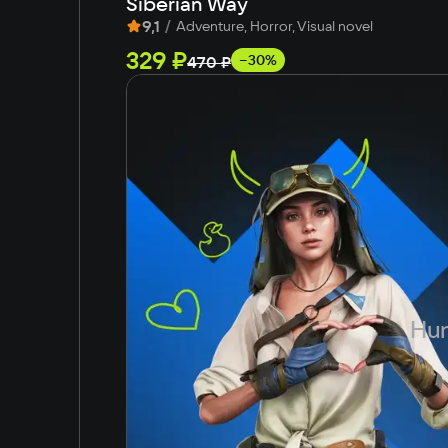
Siberian Way
9,1
/
Adventure, Horror, Visual novel
329 ₽
−30%
470 ₽
Hun