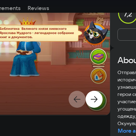
rements
Reviews
7,2
Abou
Отправл
историч
узнаешь
герои с
участие
угощени
одежду,
Окунувш
More a
получиш