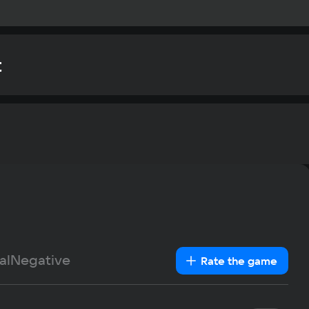
t
Rec
OS
Window
Text
Voiceover
Language
Pro
Spanish
Intel Co
French
Me
German
al
Negative
16 Гб
Rate the game
Italian
Sp
Portuguese
1.9 GB
Turkish
Oth