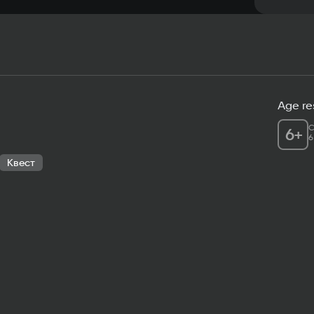
прогнат
Age res
C
6
+
6
Квест