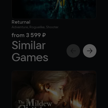
Returnal
The 
Adventure, Roguelike, Shooter
10
from
3 599 ₽
fr
Similar
Games