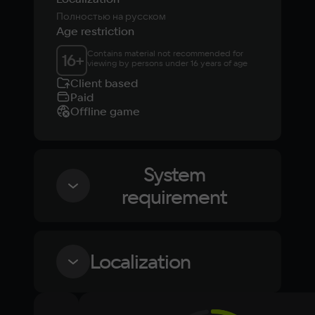
Полностью на русском
Age restriction
Contains material not recommended for 
16
+
viewing by persons under 16 years of age
Client based
Paid
Offline game
System
requirement
Minimum
Localization
OS
Windows 10