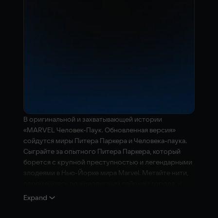
В оригинальной и захватывающей истории
«MARVEL Человек-Паук. Обновленная версия»
сойдутся миры Питера Паркера и Человека-паука.
Сыграйте за опытного Питера Паркера, который
борется с крупной преступностью и легендарными
злодеями в Нью-Йорке мира Marvel. Метайте нити,
перемещаясь по живописным районам города, и
побеждайте злодеев в эпических схватках.
Expand
«MARVEL Человек-Паук. Обновленная версия» для