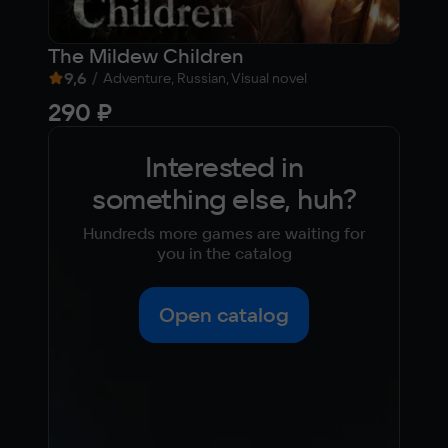
The Mildew Children
Hai
9,6
/
9,1
Adventure, Russian, Visual novel
290 ₽
69
Interested in
something else, huh?
Hundreds more games are waiting for
you in the catalog
Open catalog