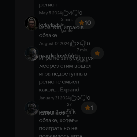
регион
4
0
May 5 2024
2 min.
10
kykykyt
in-
игра топ, играю в 
game
облаке
2
0
August 12 2024
7 min.
marrkelov666
in-
Игра не запускается 
game
,чеерез стим вошел 
игра недоступна в 
регионе смысл 
какой.
...
Expand
3
0
January 31 2024
27
1
min.
купил 3 часа в 
idsoulluos
in-
облаке, хотел 
game
поиграть но не  
получилось игра 