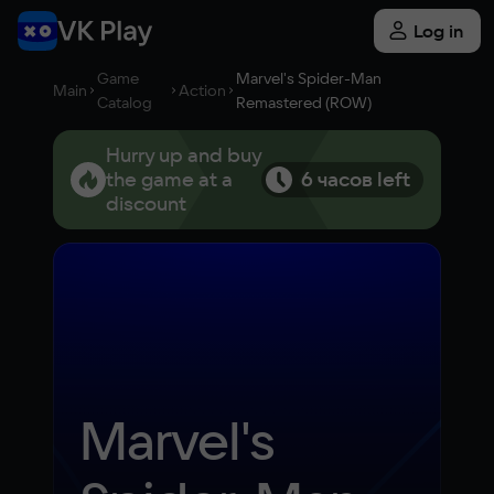
Log in
Game
Marvel's Spider-Man
Main
Action
Catalog
Remastered (ROW)
Hurry up and buy
the game at a
6 часов left
discount
Marvel's 