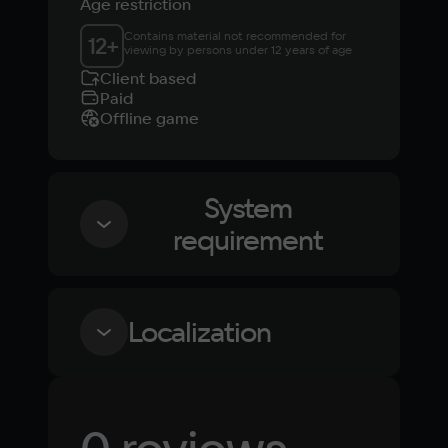
Age restriction
Contains material not recommended for 
12
+
viewing by persons under 12 years of age
Client based
Paid
Offline game
System
requirement
Minimum
Localization
OS
Windows 10
Language
Text
Voiceover
Language
Russian
Spanish
Processor