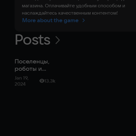
магазина. Оплачивайте удобным способом и
наслаждайтесь качественным контентом!
More about the game
Posts
Поселенцы,
роботы и
пролетариат
Jan 19,
13.3k
—
2024
интересные
стратегии в
раннем
доступе