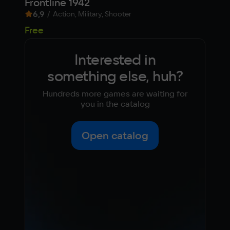
Frontline 1942
Mel
6,9
/
9,1
Action, Military, Shooter
29
Free
Interested in
something else, huh?
Hundreds more games are waiting for
you in the catalog
Open catalog