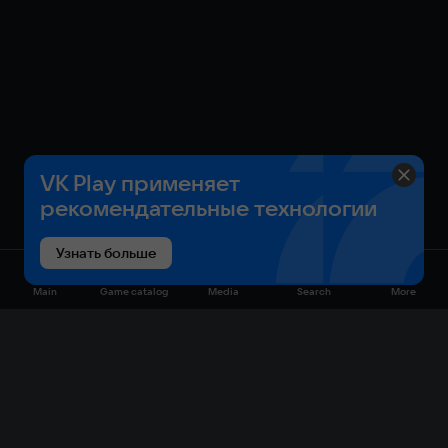
VK Play применяет
рекомендательные технологии
Узнать больше
Main
Game catalog
Media
Search
More
Game catalog
Available on VK Play