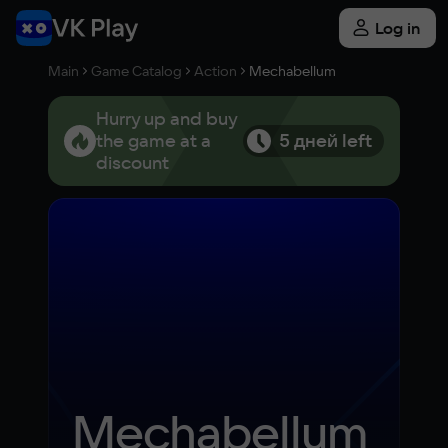
Log in
Main
Game Catalog
Action
Mechabellum
Hurry up and buy
the game at a
5 дней left
discount
Mechabellum