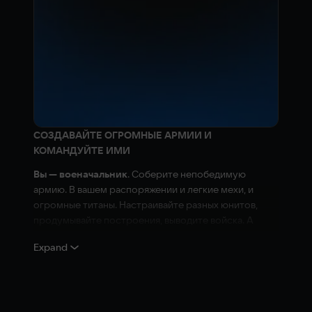
СОЗДАВАЙТЕ ОГРОМНЫЕ АРМИИ И
КОМАНДУЙТЕ ИМИ
Вы — военачальник
. Соберите непобедимую
армию. В вашем распоряжении и легкие мехи, и
огромные титаны. Настраивайте разных юнитов,
продумывайте построения, выводите войска. А
потом уничтожайте врагов в детализированных 3D-
Expand
боях.
ГЛАВНОЕ - СТРАТЕГИЯ. ЗАЩЕЛКАТЬ МЫШЬЮ НЕ
ВЫЙДЕТ