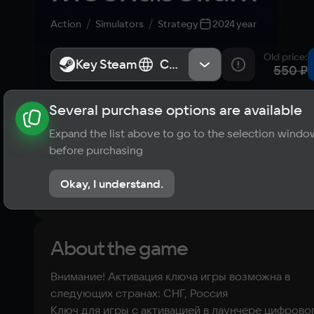
Action
Simulators
Strategy
2024 year
Old price
:
Key Steam
Key Steam
СНГ, Россия
СНГ, Россия
550 ₽
Several purchase options are available
About the game
News
Publications
Player ratings
Expand the list above to go to the selection windo
?
before purchasing
No reviews
Okay, I understand.
Rate the game
About the game
Внимание! Активация ключа игры возможна в
следующих странах: СНГ, Россия
Ключ для игры с активацией в лаунчере цифрово