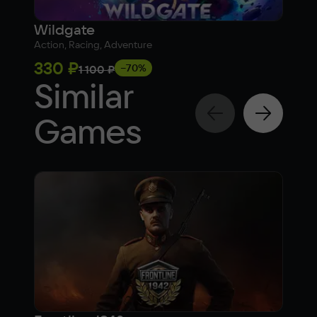
Wildgate
Sun
Action, Racing, Adventure
Strat
330 ₽
1 1
−70%
1 100 ₽
Similar
Games