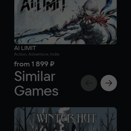
AI LIMIT
Dea
Action, Adventure, Indie
10
from
1 899 ₽
fr
Similar
Games