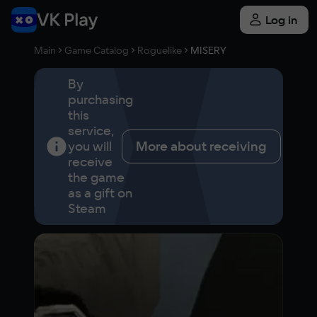
Log in
Main
Game Catalog
Roguelike
MISERY
By
purchasing
this
service,
you will
More about receiving
receive
the game
as a gift on
Steam