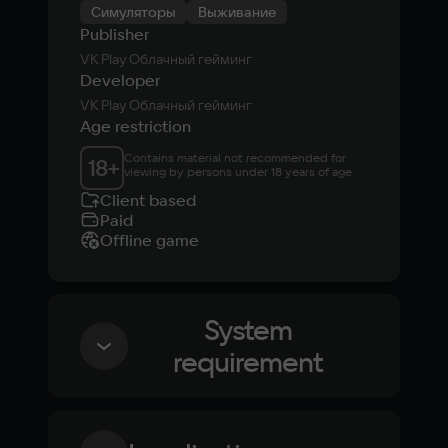
Симуляторы
Выживание
Publisher
VK Play Облачный гейминг
Developer
VK Play Облачный гейминг
Age restriction
Contains material not recommended for 
18
+
viewing by persons under 18 years of age
Client based
Paid
Offline game
System
requirement
Minimum