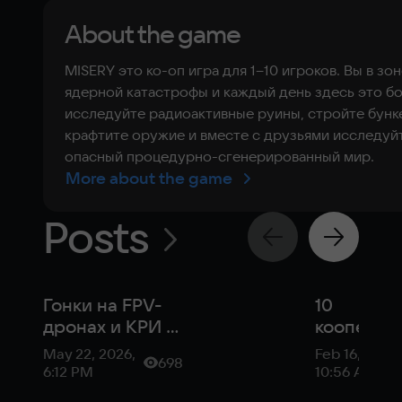
About the game
MISERY это ко-оп игра для 1–10 игроков. Вы в зо
ядерной катастрофы и каждый день здесь это бо
исследуйте радиоактивные руины, стройте бунк
крафтите оружие и вместе с друзьями исследуй
опасный процедурно-сгенерированный мир.
More about the game
Posts
Гонки на FPV-
10
дронах и КРИ в
кооперат
Москве:
выживаче
May 22, 2026,
Feb 16, 2026,
698
новости
которые 
6:12 PM
10:56 AM
российской
поиграть 