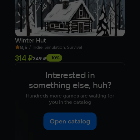
Winter Hut
Will
8,5
/
7,
Indie, Simulation, Survival
314 ₽
Fre
−10%
349 ₽
Interested in
something else, huh?
Hundreds more games are waiting for
you in the catalog
Open catalog