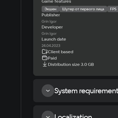
Game features
Экшен
Шутер от первого лица
FPS
Publisher
Grin Igor
Developer
Grin Igor
Launch date
24.04.2023
Client based
Paid
Distribution size 3.0 GB
System requiremen
Minimum
Localization