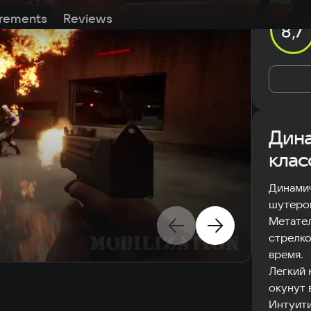
rements
Reviews
8,7
Дина
клас
Динамич
шутеров
Метател
стрелко
время.
Легкий 
окунут 
Интуити