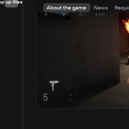
op up Steam
About the game
News
Requi