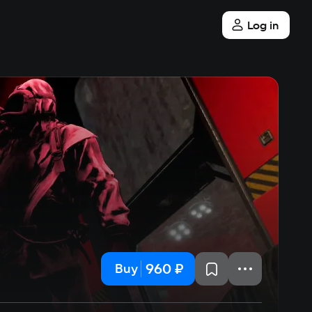
Log in
960 ₽
Buy