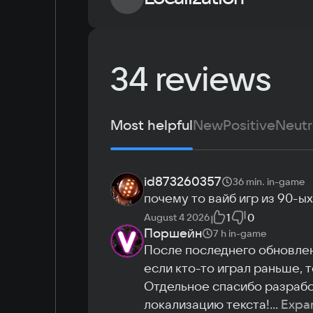
OS
Windows 8
Language
34 reviews
Processor
Russian
2400
English
Memory
Simplified Chinese
4 Gb
Most helpful
New
Positive
Neutr
Arabic
Video card
Korean
2 GB
Japanese
Space
id873260357
36 min.
in-game
3.1 GB
почему то вайб игр из 90-ых
1
0
August 4 2026
Поршейн
7 h
in-game
После последнего обновлени
если кто-то играл раньше, 
Отдельное спасибо разрабо
локализацию текста!
...
Expa