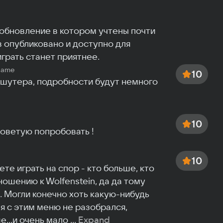
обновление в котором учтены почти 
 опубликовано и доступно для 
грать станет приятнее.
game
10
 шутера, подробности будут немного 
10
советую попробовать !
10
е играть на спор - кто больше, кто 
ошению к Wolfenstein, да да тому 
. Могли конечно хоть какую-нибудь 
я с этим меню не разобрался, 
...и очень мало 
...
Expand