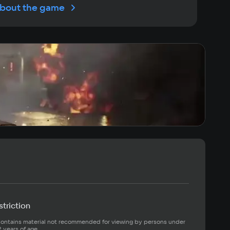
bout the game
ях жанра.
triction
ontains material not recommended for viewing by persons under 
2 years of age