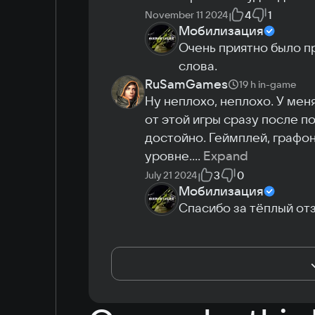
4
1
November 11 2024
Мобилизация
Очень приятно было пр
слова.
RuSamGames
19 h
in-game
Ну неплохо, неплохо. У мен
от этой игры сразу после по
достойно. Геймплей, графон
уровне.
...
Expand
3
0
July 21 2024
Мобилизация
Спасибо за тёплый отз