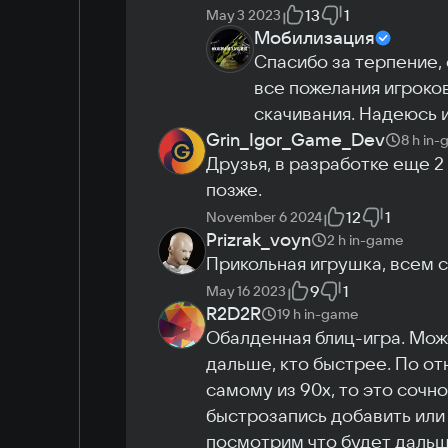
13
1
May 3 2023
Мобилизация
Спасибо за терпение, 
все пожелания игроков
скачивания. Надеюсь и
Grin_Igor_Game_Dev
8 h
in-
Друзья, в разработке еще 2
позже.
12
1
November 6 2024
Prizrak_voyn
2 h
in-game
Прикольная игрушка, всем 
9
1
May 16 2023
R2D2R
19 h
in-game
Обалденная блиц-игра. Может
дальше, кто быстрее. По отн
самому из 90х, то это сочно
быстрозапись добавить или 
посмотрим что будет дальше