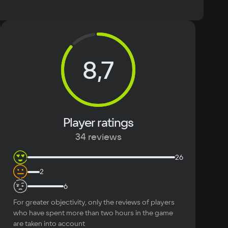
s 10
Text
Voiceover
cessor
8,7
mory
eo card
Player ratings
ace
34 reviews
26
2
6
For greater objectivity, only the reviews of players
who have spent more than two hours in the game
are taken into account