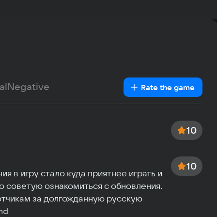
OS
Window
Text
Voiceover
Language
Pro
Spanish
2400
French
Me
German
al
Negative
6 Gb
Rate the game
Italian
Vid
Portuguese
4 GB
Turkish
Sp
10
3.1 GB
10
я в игру стало куда приятнее играть и 
то советую ознакомиться с обновления. 
тчикам за долгожданную русскую 
nd