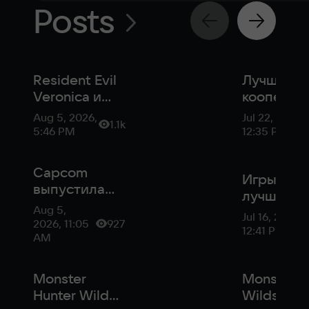
Posts
Resident Evil
Лучшие
Veronica и
кооперат
новая
игры в 20
Aug 5, 2026,
Jul 22, 2026,
1.1k
Onimusha:
году
5:46 PM
12:35 PM
что сейчас в
разработке у
Capcom
Capcom
Игры с
выпустила
лучшими
бесплатную
Aug 5,
редактор
Jul 16, 2026,
демоверсию
2026, 11:05
927
персона
12:41 PM
Monster
AM
Hunter Wilds
Monster
Monster H
Hunter Wilds
Wilds нав