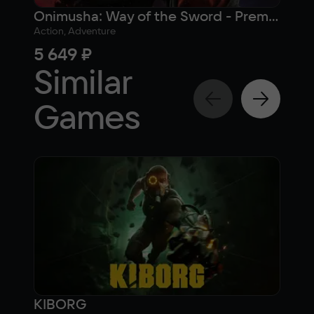
Onimusha: Way of the Sword - Premium Deluxe Edition
Action, Adventure
Actio
5 649 ₽
4 9
Similar
Games
KIBORG
War