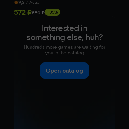
9,3
/
5,
Action
572 ₽
Fre
−35%
880 ₽
Interested in
something else, huh?
Hundreds more games are waiting for
you in the catalog
Open catalog