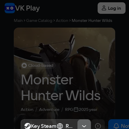
Log in
Main
Game Catalog
Action
Monster Hunter Wilds
Cloud-based
Monster 
Hunter Wilds
Action
Adventure
RPG
2025 year
Key Steam
Key Steam
RU+CIS
RU+CIS
Not