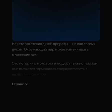
Неистовая стихия дикой природы — не для слабых
духом. Окружающий мир может измениться в
мгновение ока!
Это история о монстрах и людях, а также о том, как
они пытаются гармонично сосуществовать в
двойственном мире.
Вам предстоит исполнять свой охотничий долг —
Expand
выслеживать и побеждать могучих монстров,
создавать новое оружие и доспехи из материалов,
найденных во время охоты. А также понять, как люди,
населяющие Запретные земли, связаны с местами
их обитания.