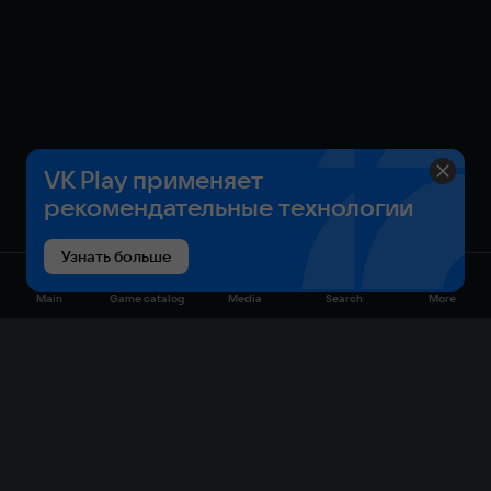
вам добиться успеха: как напарников по охоте, так и
товарищей по экспедиции.
©CAPCOM
VK Play применяет
рекомендательные технологии
Узнать больше
Main
Game catalog
Media
Search
More
Game catalog
Available on VK Play
Free