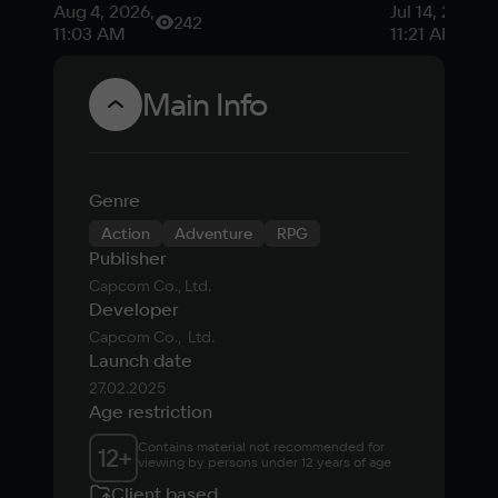
навсегда
подешев
Aug 4, 2026,
Jul 14, 2026,
242
подешевела
11:03 AM
11:21 AM
на ПК и
консолях
Main Info
Genre
Action
Adventure
RPG
Publisher
Capcom Co., Ltd.
Developer
Capcom Co.,  Ltd.
Launch date
27.02.2025
Age restriction
Contains material not recommended for 
12
+
viewing by persons under 12 years of age
Client based