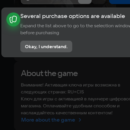
Several purchase options are available
About the game
News
Publications
Player ratings
Expand the list above to go to the selection windo
5
before purchasing
1 review
Okay, I understand.
Rate the game
About the game
Внимание! Активация ключа игры возможна в
следующих странах: RU+CIS
Ключ для игры с активацией в лаунчере цифрово
магазина. Оплачивайте удобным способом и
наслаждайтесь качественным контентом!
More about the game