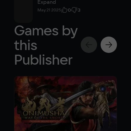
Expand
0
3
May 21 2025
Games by
this
Publisher