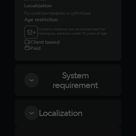
Localization
Русский (интерфейс и субтитры)
Age restriction
Contains material not recommended for 
12
+
viewing by persons under 12 years of age
Client based
Paid
System
requirement
Minimum
Localization
OS
Windows 10