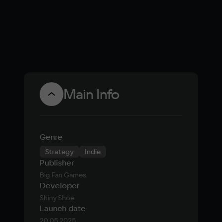
карточного
«рогалика»
Monster Train
2
Main Info
Genre
Strategy
Indie
Publisher
Big Fan Games
Developer
Shiny Shoe
Launch date
20.05.2025