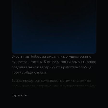
Власть над Небесами захватили могущественные
существа — титаны. Бывшие ангелы и демоны наспех
создали альянс и теперь учатся работать сообща
против общего врага.
Вам же предстоит командовать этими кланами на
новых поездах, отправившись в путешествие по Аду,
Раю и Бездне, чтобы победить титанов, пока они не
Expand
уничтожили мир.
За вратами царит хаос!