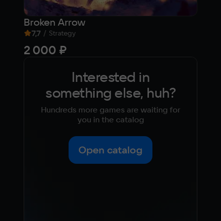
Broken Arrow
War
7,7
/
5,
Strategy
2 000 ₽
Fre
Interested in
something else, huh?
Hundreds more games are waiting for
you in the catalog
Open catalog