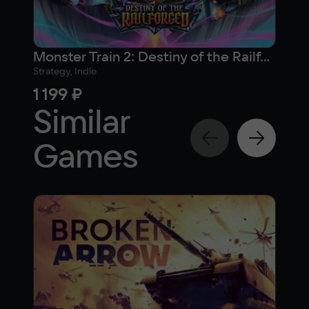
Monster Train 2: Destiny of the Railforged
TRO
Strategy, Indie
Actio
1 199 ₽
2 4
Similar
Games