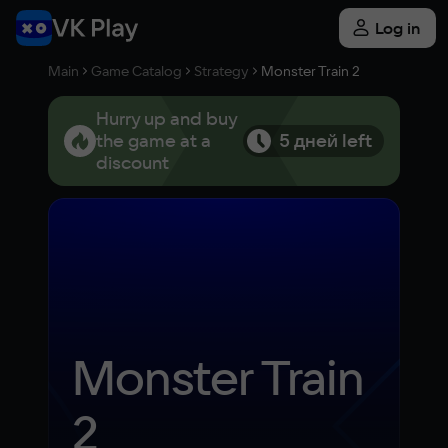
Log in
Main
Game Catalog
Strategy
Monster Train 2
Hurry up and buy
the game at a
5 дней left
discount
Monster Train 
2