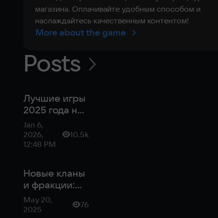
магазина. Оплачивайте удобным способом и
наслаждайтесь качественным контентом!
More about the game
Posts
Лучшие игры
2025 года на
ПК — рейтинг
Jan 6,
Metacritic
2026,
10.5k
12:48 PM
Новые кланы
и фракции:
что ожидать
May 20,
76
от
2025