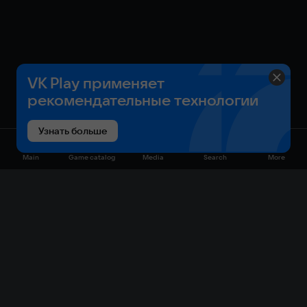
VK Play применяет
рекомендательные технологии
Узнать больше
Main
Game catalog
Media
Search
More
Game catalog
Available on VK Play
Free
Sale
My games