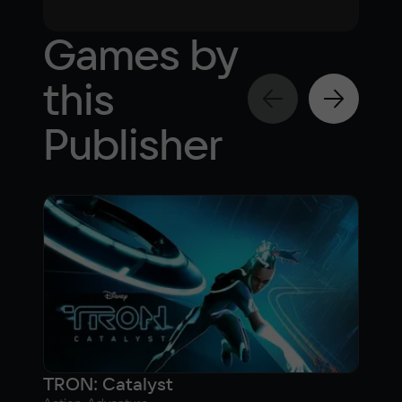
Games by
this
Publisher
TRON: Catalyst
Mon