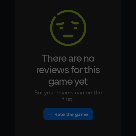
Memory
Arabic
Italian
8 ГБ
Korean
Portugues
Japanese
Turkish
Video card
NVIDIA GeForce GTX 760
There are no
reviews for this
game yet
But your review can be the
first!
Rate the game