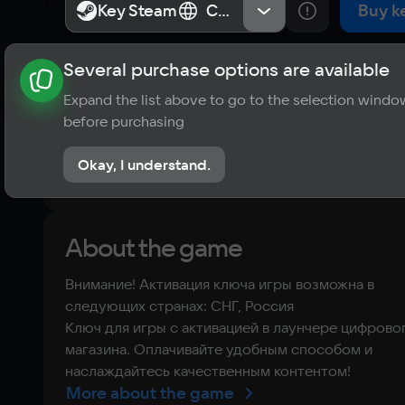
Railforged
Key Steam
Key Steam
СНГ, Россия
СНГ, Россия
Buy k
Several purchase options are available
About the game
News
Requirements
Player ratings
Expand the list above to go to the selection windo
?
before purchasing
No reviews
Okay, I understand.
Rate the game
About the game
Внимание! Активация ключа игры возможна в
следующих странах: СНГ, Россия
Ключ для игры с активацией в лаунчере цифрово
магазина. Оплачивайте удобным способом и
наслаждайтесь качественным контентом!
More about the game