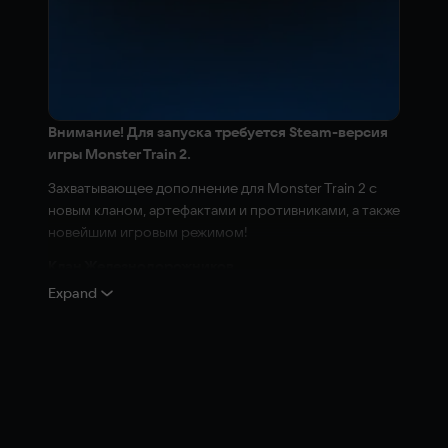
Внимание! Для запуска требуется Steam-версия
игры Monster Train 2.
Захватывающее дополнение для Monster Train 2 с
новым кланом, артефактами и противниками, а также
новейшим игровым режимом!
Клан Железнодорожников
Expand
Когда-то они построили железную дорогу и поезда,
а сейчас снова берут в руки молоты и рвутся в бой!
Возглавьте клан, играя за Герцаля — кузнеца,
проложившего рельсы и собравшего «Костолом»,
или за его дочь Геф, построившую «Крушителя
черепов» и форпост Согласия!
Используйте их инженерный опыт и создавайте