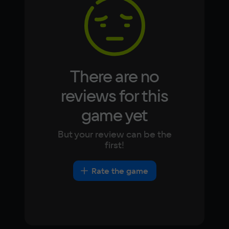
Korean
Portugues
Japanese
Turkish
Video card
GeForce GTX 1080
Space
11 ГБ
There are no
Other
reviews for this
DirectX(R): 12, Звуковая карта: совместимая 
game yet
c DirectX
But your review can be the
first!
Rate the game