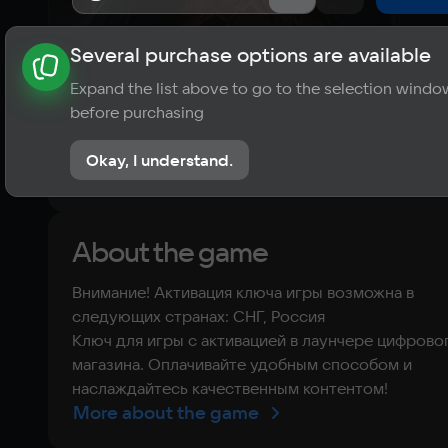
Several purchase options are available
About the game
News
Requirements
Player ratings
Expand the list above to go to the selection windo
?
before purchasing
No reviews
Okay, I understand.
Rate the game
About the game
Внимание! Активация ключа игры возможна в
следующих странах: СНГ, Россия
Ключ для игры с активацией в лаунчере цифрово
магазина. Оплачивайте удобным способом и
наслаждайтесь качественным контентом!
More about the game