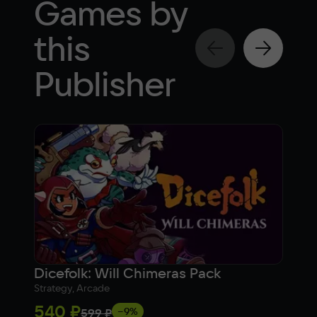
Games by
this
Publisher
Dicefolk: Will Chimeras Pack
Dem
Strategy, Arcade
Strat
540 ₽
2 3
−9%
599 ₽