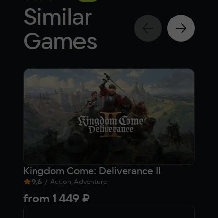
Similar
Games
Kingdom Come: Deliverance II
Res
9,6
/
10
Action, Adventure
from
1 449 ₽
5 9