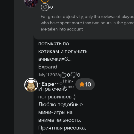
0.1 GB
game
Жду продолжения 
0
этих 
For greater objectivity, only the reviews of player
шедевроигр.Очень 
who have spent more than two hours in the gam
вайбово в пятницу 
are taken into account
расслабиться 
потыкать по 
котикам и получить 
ачивочки=3
...
Expand
0
0
July 11 2026
1 h
in-
~Esper~
10
game
Игра очень 
понравилась :) 
Люблю подобные 
мини-игры на 
внимательность. 
Приятная рисовка, 