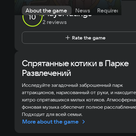
About the game
News
Requirements
Player ratings
10
2 reviews
Rate the game
Спрятанные котики в Парке
Развлечений
Исследуйте загадочный заброшенный парк
аттракционов, нарисованный от руки, и находите
хитро спрятавшихся милых котиков. Атмосферна
фоновая музыка обеспечит полное расслабление
Подходит для всей семьи.
More about the game