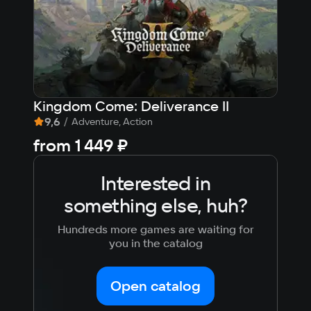
Kingdom Come: Deliverance II
Sta
9,6
/
7,2
Adventure, Action
from
1 449 ₽
Fre
Interested in
something else, huh?
Hundreds more games are waiting for
you in the catalog
Open catalog