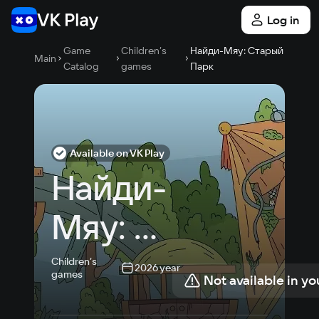
Log in
Game
Children’s
Найди-Мяу: Старый
Main
Catalog
games
Парк
Available on VK Play
Найди-
Мяу: 
Старый 
Children’s
2026 year
games
Not available in yo
Парк