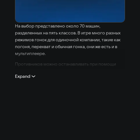
На выбор представлено около 70 машин,
разделенных на пять классов. В игре много разных
режимов гонок для одиночной компании, такие как
погоня, перехват и обычная гонка, они же есть и в
мультиплеере.
Противников можно останавливать при помощи
разных видов оружия. Можно ставить заграждения,
Expand
раскладывать на дороге полосу с шипами и даже
вызывать на помощь вертолет.
Игру Need for Speed: Hot Pursuit можно скачать в
цифровых магазинах.