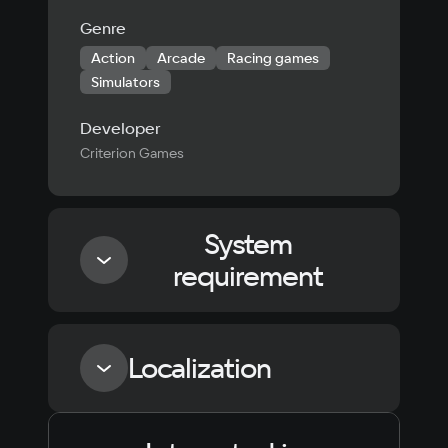
Genre
Action
Arcade
Racing games
Simulators
Developer
Criterion Games
System
requirement
Minimum
Localization
Processor
Intel Core® 2 Duo с частотой 2 ГГц или AMD 