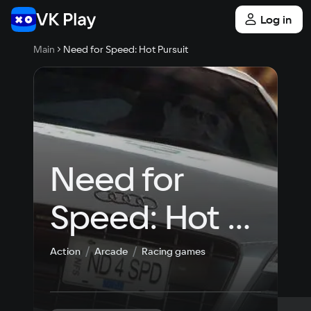
Log in
Main
Need for Speed: Hot Pursuit
Need for 
Speed: Hot 
Pursuit
Action
Arcade
Racing games