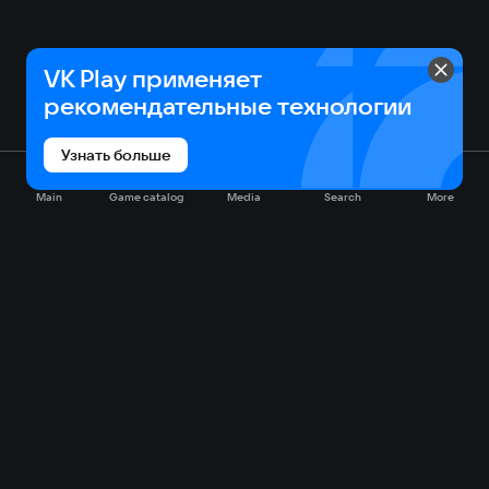
VK Play применяет
рекомендательные технологии
Узнать больше
Main
Game catalog
Media
Search
More
Game catalog
Available on VK Play
Free
Sale
My games
Cloud gaming