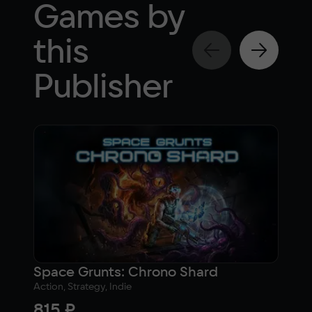
Games by
this
Publisher
Space Grunts: Chrono Shard
Action, Strategy, Indie
Actio
815 ₽
1 0