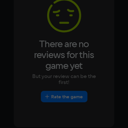
Korean
Portugues
Japanese
Turkish
Video card
GeForce2 MX
Space
1.8 ГБ
There are no
Other
reviews for this
DirectX(R): 9.0c, Звуковая карта: 
game yet
совместимая c DirectX
But your review can be the
first!
Rate the game