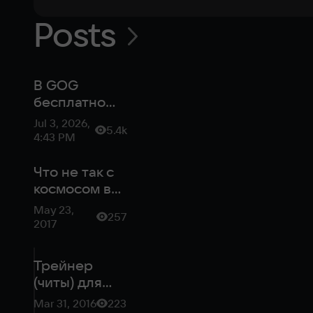
Posts
В GOG
бесплатно
раздают
Jul 3, 2026,
5.4k
космическую
4:43 PM
стратегию
Что не так с
космосом в
играх
May 23,
257
2017
Трейнер
(читы) для
Nexus: The
Mar 31, 2016
223