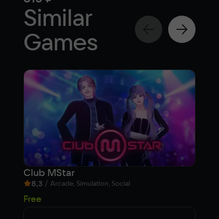
Similar
Games
Club MStar
Ста
8,3
/
6,
Arcade, Simulation, Social
Free
Fre