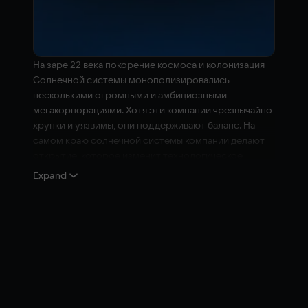
На заре 22 века покорение космоса и колонизация
Солнечной системы монополизировались
несколькими огромными и амбициозными
мегакорпорациями. Хотя эти компании чрезвычайно
хрупки и уязвимы, они поддерживают баланс. На
самом краю солнечной системы компании делают
открытие, которое изменит технологическое
преимущество и нарушит баланс. Так рождается
Expand
новый конфликт: «Инцидент с Юпитером».
Nexus - The Jupiter Incident - это тактическая
космическая игра в реальном времени с
захватывающими сражениями в реальном времени и
захватывающим дух качеством кинофильмов.
Сосредоточьтесь на тактике и действиях, поскольку
вы управляете до дюжины линкоров,
сталкивающихся с инопланетянами, неизвестными