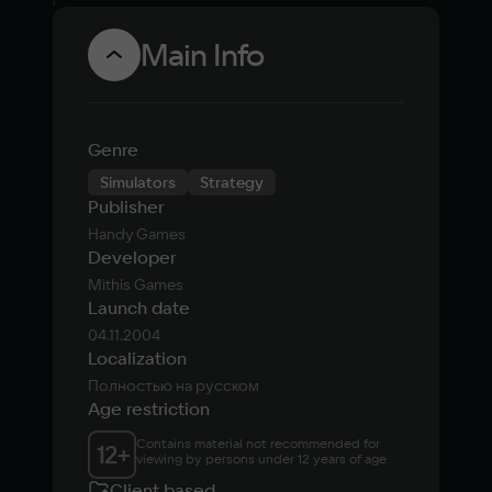
Jupiter
Incident
Main Info
Remastered
Genre
Simulators
Strategy
Publisher
Handy Games
Developer
Mithis Games
Launch date
04.11.2004
Localization
Полностью на русском
Age restriction
Contains material not recommended for 
12
+
viewing by persons under 12 years of age
Client based