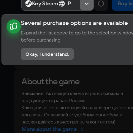
Key Steam
Key Steam
Россия
Россия
Buy k
Several purchase options are available
About the game
News
Publications
Player ratings
Expand the list above to go to the selection windo
?
before purchasing
No reviews
Okay, I understand.
Rate the game
About the game
Внимание! Активация ключа игры возможна в
следующих странах: Россия
Ключ для игры с активацией в лаунчере цифрово
магазина. Оплачивайте удобным способом и
наслаждайтесь качественным контентом!
More about the game