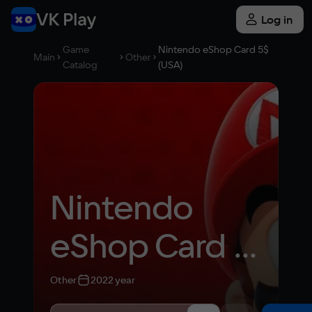
Log in
Game
Nintendo eShop Card 5$
Main
Other
Catalog
(USA)
Nintendo 
eShop Card 
5$ (USA)
Other
2022 year