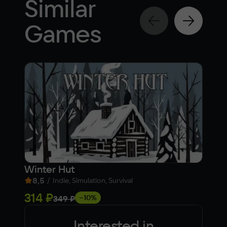
Similar
Games
Winter Hut
Dun
8,5
/
8,
Indie, Simulation, Survival
314 ₽
Fre
−10%
349 ₽
Interested in