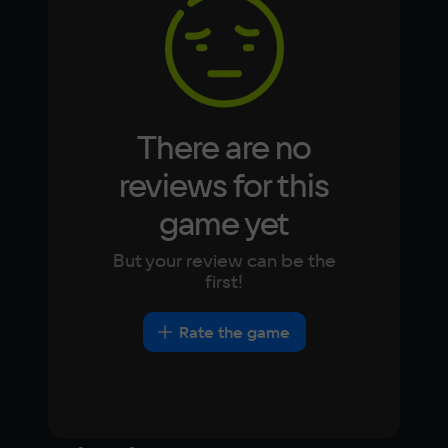
Korean
Portugues
Japanese
Turkish
There are no
reviews for this
game yet
But your review can be the
first!
Rate the game