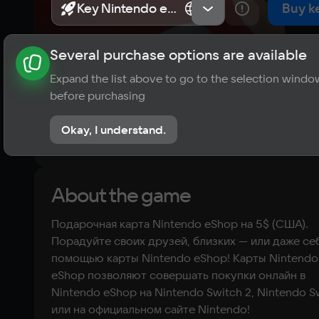
Key Nintendo eShop
Key Nintendo eShop
США
США
Buy k
Several purchase options are available
About the game
News
Requirements
Player ratings
Expand the list above to go to the selection windo
?
before purchasing
No reviews
Okay, I understand.
Rate the game
About the game
Подарочная карта Nintendo eShop на 5$ (США).
Порадуйте своих друзей, близких — или даже се
помощью карты Nintendo eShop! Карты Nintendo
eShop позволяют совершать покупки онлайн в
Nintendo eShop на Nintendo Switch 2, Nintendo S
или на официальном сайте Nintendo!