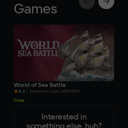
Games
World of Sea Battle
BUL
8,3
/
9,
Adventure, Indie, MMORPG
55
Free
Interested in
something else, huh?