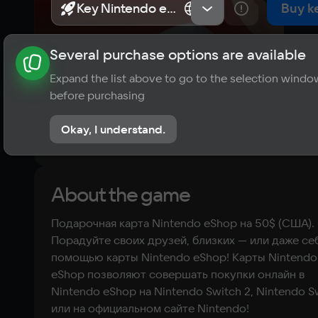
Key Nintendo eShop
Key Nintendo eShop
США
США
Buy k
Several purchase options are available
About the game
News
Requirements
Player ratings
Expand the list above to go to the selection windo
?
before purchasing
No reviews
Okay, I understand.
Rate the game
About the game
Подарочная карта Nintendo eShop на 50$ (США).
Порадуйте своих друзей, близких — или даже се
помощью карты Nintendo eShop! Карты Nintendo
eShop позволяют совершать покупки онлайн в
Nintendo eShop на Nintendo Switch 2, Nintendo S
или на официальном сайте Nintendo!