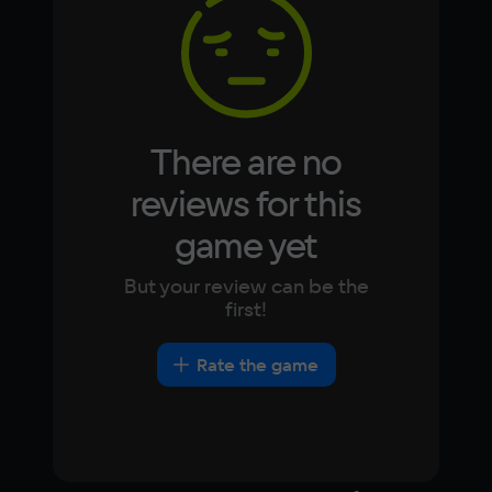
Korean
Portugues
Japanese
Turkish
There are no
reviews for this
game yet
But your review can be the
first!
Rate the game