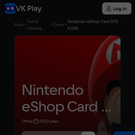
Log in
Game
Nintendo eShop Card 50$
Main
Other
Catalog
(USA)
Nintendo 
eShop Card 
50$ (USA)
Other
2022 year