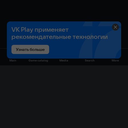
VK Play применяет
рекомендательные технологии
Узнать больше
Main
Game catalog
Media
Search
More
Game catalog
Available on VK Play
Free
Sale
My games