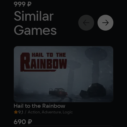
999 ₽
89
Similar
Games
Hail to the Rainbow
Sea
9,1
/
9,
Action, Adventure, Logic
690 ₽
89