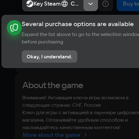
Key Steam
Key Steam
СНГ, Россия
СНГ, Россия
Buy k
Several purchase options are available
About the game
News
Requirements
Player ratings
Expand the list above to go to the selection windo
?
before purchasing
No reviews
Okay, I understand.
Rate the game
About the game
Внимание! Активация ключа игры возможна в
следующих странах: СНГ, Россия
Ключ для игры с активацией в лаунчере цифрово
магазина. Оплачивайте удобным способом и
наслаждайтесь качественным контентом!
More about the game