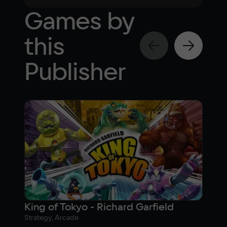
Games by
this
Publisher
King of Tokyo - Richard Garfield
Cor
Strategy, Arcade
Strat