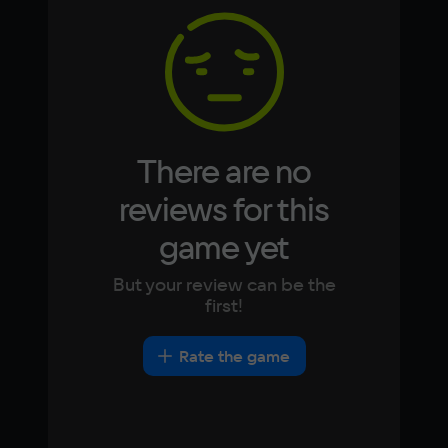
2 ГБ
Korean
Portugues
Japanese
Turkish
Video card
NVIDIA GeForce GTX 660
Space
15 ГБ
There are no
Other
reviews for this
DirectX(R): 10, Звуковая карта: совместимая 
game yet
c DirectX
But your review can be the
first!
Rate the game