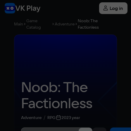
Log in
Game
Noob: The
Main
Adventure
Catalog
Factionless
Noob: The 
Factionless
Adventure
RPG
2023 year