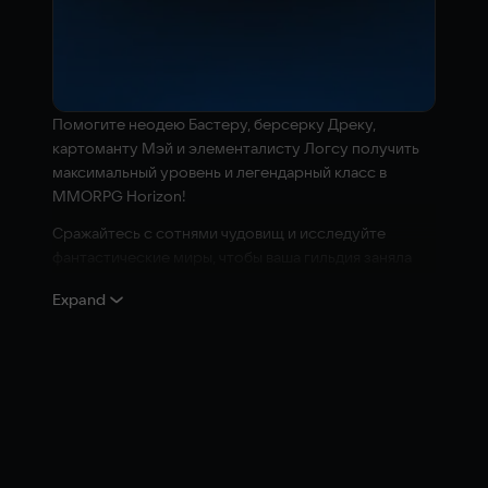
Помогите неодею Бастеру, берсерку Дреку,
картоманту Мэй и элементалисту Логсу получить
максимальный уровень и легендарный класс в
MMORPG Horizon!
Сражайтесь с сотнями чудовищ и исследуйте
фантастические миры, чтобы ваша гильдия заняла
достойное место в игре Horizon наряду с
Expand
легендарными гильдиями Нубов, Справедливости,
Победителей и Мастеров игры.
Но предстоящие вам испытания не ограничиваются
игрой Horizon: ваши персонажи будут выполнять
задания и в реальной жизни. Творите историю как в
игре, так и в жизни!
Сумеете ли вы привести команду к уровню 100?