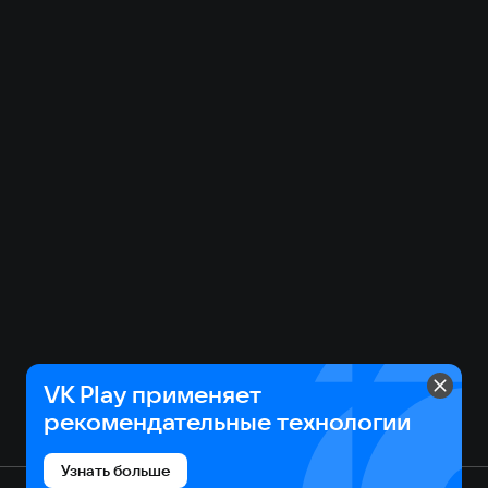
С каждым новым кланом Нордгард получает
большое бесплатное обновление с новыми
вариантами игры, что позволяет вам заново изучать
все возможности, которыми обладает Нордгард.
VK Play применяет
рекомендательные технологии
Узнать больше