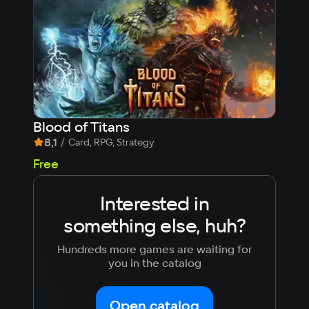
Blood of Titans
Гос
8,1
/
9,
Card, RPG, Strategy
75
Free
Interested in
something else, huh?
Hundreds more games are waiting for
you in the catalog
Open catalog