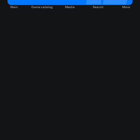
Main
Game catalog
Media
Search
More
Game catalog
Available on VK Play
Free
Sale
My games
Cloud gaming
Main
Plans
Download
FAQ
Market