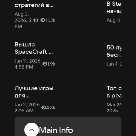
В Steam
стратегий в
начался
2026 году на
Aug 3,
«Фестива
ПК и
2026, 5:48
11.3k
Aug 11, 2025
4X-игр» с
консолях
PM
скидками
демовер
Вышла
50 лучши
SpaceCraft —
бесплатн
MMO про
Jun 11, 2026,
игр на An
1.9k
Jun 4, 2025
космос от
4:58 PM
— топ 20
авторов
года
Dune: Spice
Wars и
Лучшие игры
Топ страт
Northgard
для
в реальн
новогодних
времени 
Jan 2, 2026,
Mar 26,
4.3k
праздников
для ПК
2:05 AM
2025
Main Info