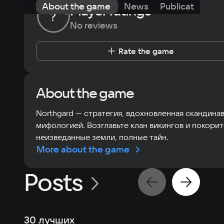
About the game
News
Publications
Player ratings
?
No reviews
Rate the game
About the game
Northgard — стратегия, вдохновленная скандина
мифологией. Возглавьте клан викингов и покорит
неизведанные земли, полные тайн.
More about the game
Posts
30 лучших