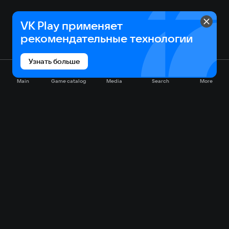
VK Play применяет
рекомендательные технологии
Узнать больше
Main
Game catalog
Media
Search
More
Game catalog
Available on VK Play
Free
Sale
My games
Cloud gaming
Main