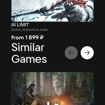
AI LIMIT
Sha
Action, Adventure, Indie
Actio
from
1 899 ₽
fr
Similar
Games