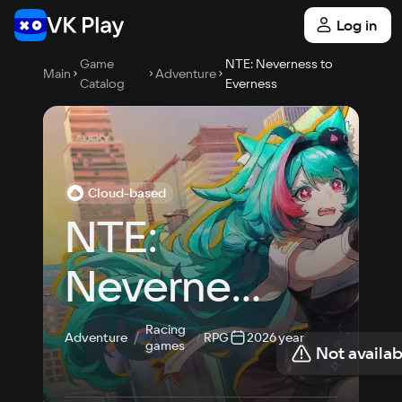
Log in
Game
NTE: Neverness to
Main
Adventure
Catalog
Everness
Cloud-based
NTE: 
Neverness 
to 
Racing
Adventure
RPG
2026 year
games
Not availab
Everness