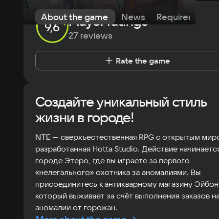
About the game
News
Requirements
Player ratings
9,6
27 reviews
Rate the game
Создайте уникальный стиль
жизни в городе!
NTE — сверхъестественная RPG с открытым мир
разработанная Hotta Studio. Действие начинается
городе Этеро, где вы играете за первого
«нелегального» охотника за аномалиями. Вы
присоединитесь к антикварному магазину Эйбон
который выживает за счёт выполнения заказов н
аномалии от горожан.