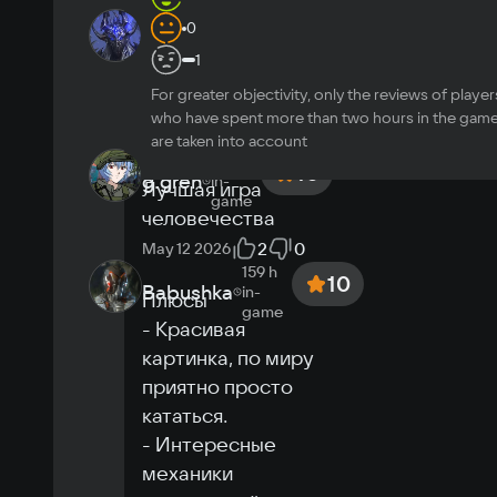
74 h
0
9
Sneg
in-
миленько, 
1
game
живенько, не 
For greater objectivity, only the reviews of player
напряжно
who have spent more than two hours in the gam
0
0
9 hours ago
are taken into account
260 h
10
g.greh
in-
Лучшая игра 
game
человечества
2
0
May 12 2026
159 h
10
Babushka
in-
Плюсы 

game
- Красивая 
картинка, по миру 
приятно просто 
кататься.

- Интересные 
механики 