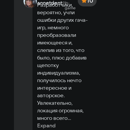
10
annetdent
in-
Разработчики, 
game
вероятно, учли 
ошибки других гача-
игр, немного 
преобразовали 
имеющееся и, 
слепив из того, что 
было, плюс добавив 
щепотку 
индивидуализма, 
получилось нечто 
интересное и 
авторское. 
Увлекательно, 
локация огромная, 
много всего
...
Expand