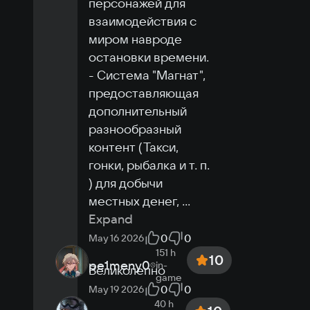
персонажей для 
взаимодействия с 
миром навроде 
остановки времени.

- Система "Магнат", 
предоставляющая 
дополнительный 
разнообразный 
контент (Такси, 
гонки, рыбалка и т. п. 
) для добычи 
местных денег, 
...
Expand
0
0
May 16 2026
151 h
10
pe1meny0
in-
Великолепно
game
0
0
May 19 2026
40 h