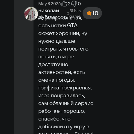
3
0
May 8 2026
николай
51 h
in-
10
дубоносов
game
Игра прикольная, 
есть нотки GTA, 
сюжет хороший, ну 
нужно дальше 
поиграть, чтобы его 
понять, в игре 
достаточно 
активностей, есть 
смена погоды, 
графика прекрасная, 
игра понравилась, 
сам облачный сервис 
работает хорошо, 
спасибо, что 
добавили эту игру в 