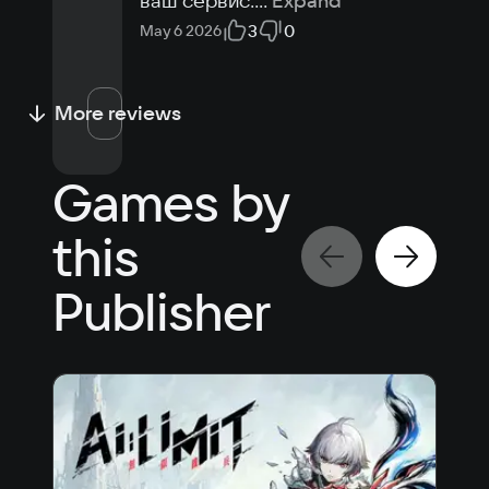
ваш сервис.
...
Expand
3
0
May 6 2026
More reviews
Games by
this
Publisher