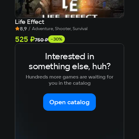
Life Effect
007
8,9
/
9,
Adventure, Shooter, Survival
525 ₽
fr
−30%
750 ₽
Interested in
something else, huh?
Hundreds more games are waiting for
you in the catalog
Open catalog