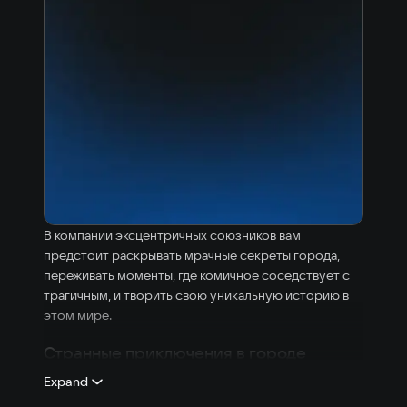
В компании эксцентричных союзников вам
предстоит раскрывать мрачные секреты города,
переживать моменты, где комичное соседствует с
трагичным, и творить свою уникальную историю в
этом мире.
Странные приключения в городе
странностей
Expand
Ваша профессиональная карьера оценщика