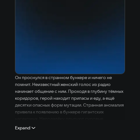
Он проснулся в странном бункере и ничего не
помнит. Неизвестный женский голос из радио
начинает общение с ним. Проходя в глубину тёмных
коридоров, герой находит припасы и еду, а ещё
десятки опасных форм мутации. Странная аномалия
привела к появлению в бункере гигантских
насекомых. Неподалёку орудуют суровые
контрабандисты, готовые убить любого за еду и
Expand
патроны. Что скрывает неизвестный голос? Есть ли
за пределами бункера жизнь?