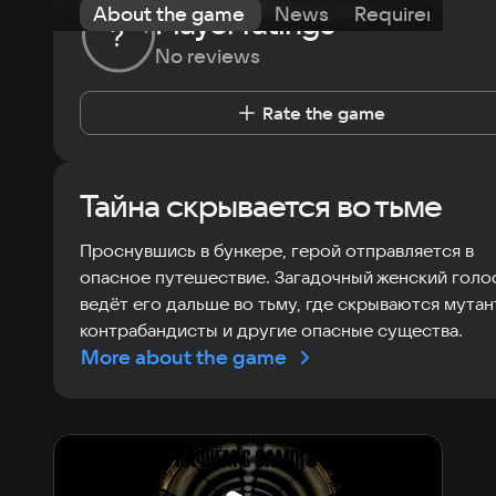
About the game
News
Requirements
Player ratings
?
No reviews
Rate the game
Тайна скрывается во тьме
Проснувшись в бункере, герой отправляется в
опасное путешествие. Загадочный женский голо
ведёт его дальше во тьму, где скрываются мутан
контрабандисты и другие опасные существа.
More about the game