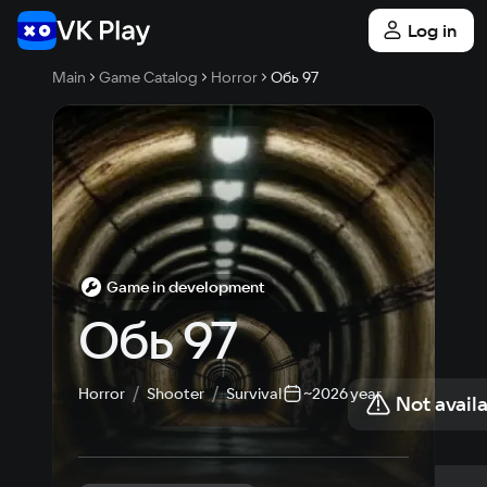
Log in
Main
Game Catalog
Horror
Обь 97
Game in development
Обь 97
Horror
Shooter
Survival
~2026 year
Not availa