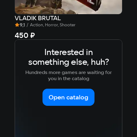
OS
Windows 11
Processor
VLADIK BRUTAL
Arm
Intel Core i5
9,1
/
6,
Action, Horror, Shooter
Memory
450 ₽
Fre
16 GB
Video card
Interested in
4 GB
Space
something else, huh?
5.6 GB
Hundreds more games are waiting for
you in the catalog
Open catalog