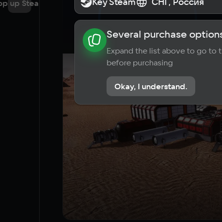
Key Steam
Key Steam
СНГ, Россия
СНГ, Россия
op up Steam
Several purchase options
About the game
News
Requi
Expand the list above to go to
before purchasing
Okay, I understand.