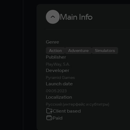
Main Info
Genre
Action
Adventure
Simulators
Publisher
PlayWay, S.A.
Developer
Pyramid Games
Launch date
09.05.2023
Localization
Русский (интерфейс и субтитры)
Client based
Paid