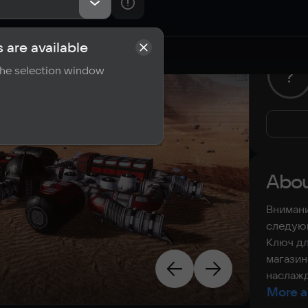
 are available
rements
Reviews
 the selection window
?
Abou
Внимани
следующ
Ключ дл
магазин
наслажд
More a