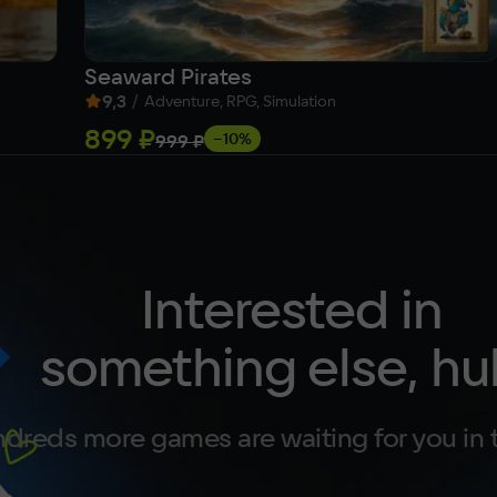
Seaward Pirates
9,3
/
Adventure, RPG, Simulation
899 ₽
−10%
999 ₽
Interested in
something else, hu
dreds more games are waiting for you in 