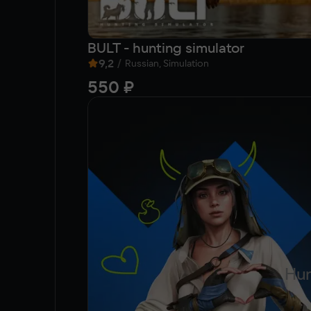
BULT - hunting simulator
9,2
/
Russian, Simulation
550 ₽
Hun