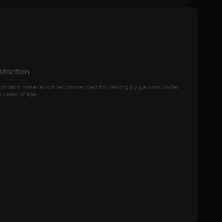
triction
ontains material not recommended for viewing by persons under 
8 years of age