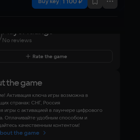
1 100 ₽
Buy key
Player ratings
No reviews
Rate the game
t the game
е! Активация ключа игры возможна в
их странах: СНГ, Россия
я игры с активацией в лаунчере цифрового
а. Оплачивайте удобным способом и
айтесь качественным контентом!
bout the game