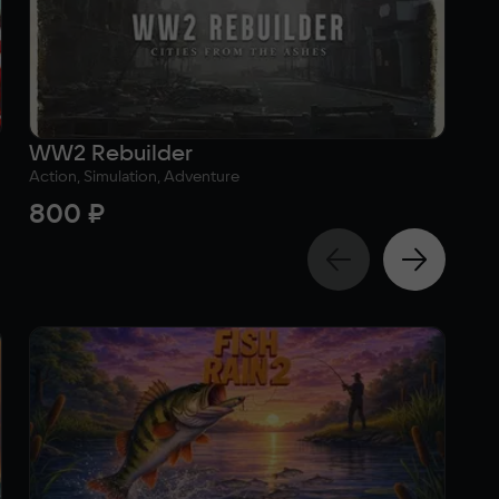
WW2 Rebuilder
Fa
Action, Simulation, Adventure
Sim
800 ₽
3