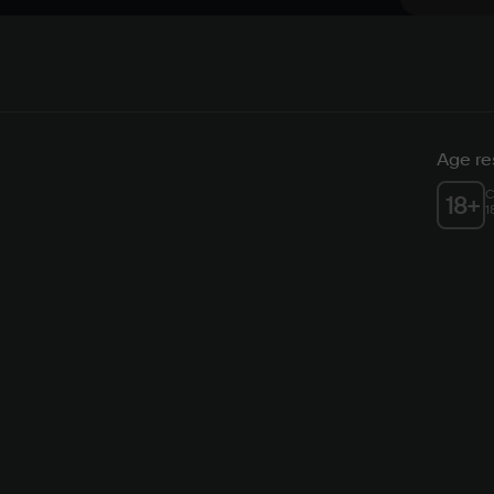
Age res
C
18
+
1