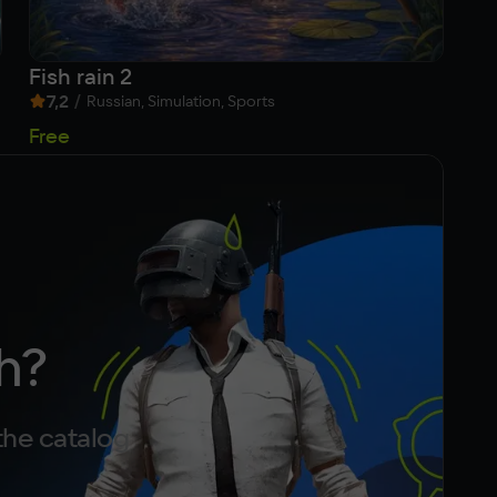
Fish rain 2
Me
7,2
/
9
Russian, Simulation, Sports
2
Free
h?
the catalog