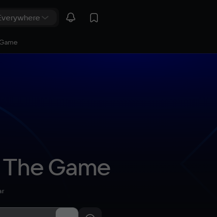
 Game
: The Game
ar