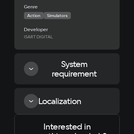
Genre
Action
Simulators
Developer
ISART DIGITAL
System
requirement
Minimum
Localization
Processor
AMD Ryzen 5 3400G / Intel Core i5-9400
Interested in
Language
Text
Voiceover
Language
Memory