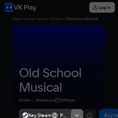
Log in
Main
Game Catalog
Action
Old School Musical
Old School 
Musical
Action
Adventure
2018 year
Key Steam
Key Steam
Россия
Россия
Buy k