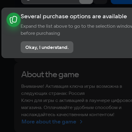
Several purchase options are available
About the game
News
Requirements
Player ratings
Expand the list above to go to the selection windo
?
before purchasing
No reviews
Okay, I understand.
Rate the game
About the game
Внимание! Активация ключа игры возможна в
следующих странах: Россия
Ключ для игры с активацией в лаунчере цифрово
магазина. Оплачивайте удобным способом и
наслаждайтесь качественным контентом!
More about the game