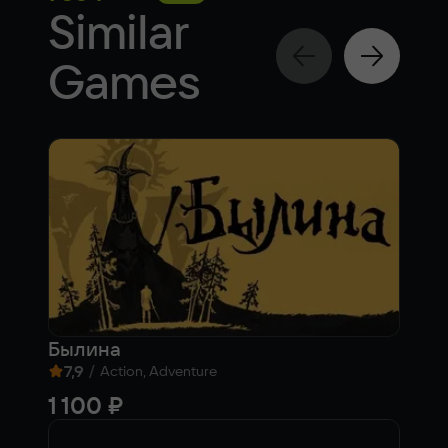
Similar
Games
Былина
7,9
/
8,
Action, Adventure
1 100 ₽
7 9