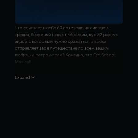
Что сочетает в себе 60 потрясающих чиптюн-
треков, безумный сюжетный режим, кур 32 разных
видов, с которыми нужно сражаться, а также
отправляет вас в путешествие по всем вашим
любимым ретро-играм? Конечно, это Old School
Musical!
Тиб и Роб – герои убойного приключения, во время
Expand
которого они узнают все заморочки наших
любимых видеоигр.
Вы когда-нибудь раньше играли в музыкальную
игру? Это самая настоящая музыкальная игра, но в
значительно лучшем варианте! С каждой ее нотой
вы отвечаете за успешное выполнение сюжетного
задания двумя нашими героями. Размахивайте своим
мечом и стреляйте из своего космического корабля
в ритме чиптюн-треков из Dubmood, Zabutom, Hello