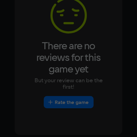
Korean
Portugues
Japanese
Turkish
Space
610 МБ
Other
DirectX(R): 9.0, Звуковая карта: 
There are no
совместимая c DirectX
reviews for this
game yet
But your review can be the
first!
Rate the game