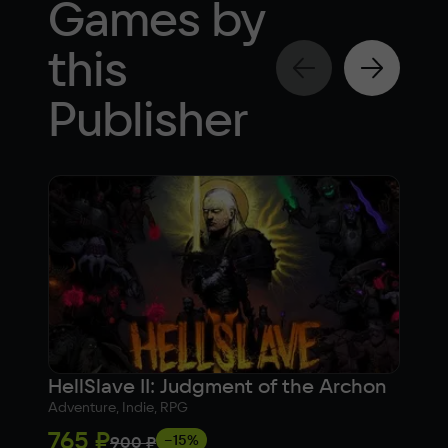
Games by
this
Publisher
HellSlave II: Judgment of the Archon
DIV
Adventure, Indie, RPG
Actio
765 ₽
81
−15%
900 ₽