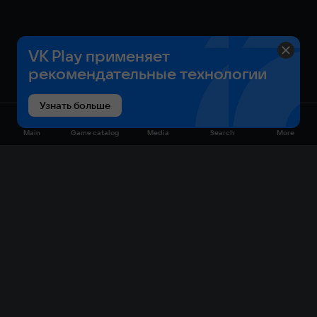
VK Play применяет
рекомендательные технологии
Узнать больше
Main
Game catalog
Media
Search
More
Game catalog
Available on VK Play
Free
Sale
My games
Cloud gaming