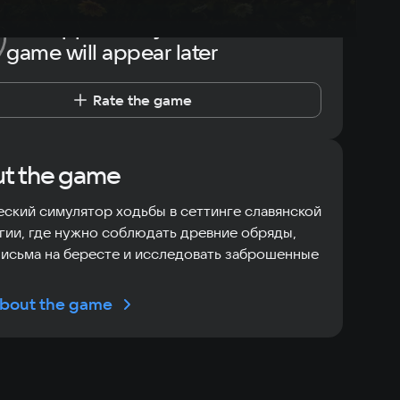
The opportunity to rate the
game will appear later
Rate the game
t the game
ский симулятор ходьбы в сеттинге славянской
ии, где нужно соблюдать древние обряды,
письма на бересте и исследовать заброшенные
bout the game