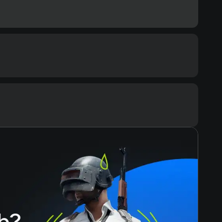
ommended
cessor
ore i5-10400F / AMD Ryzen 5 2600
Text
Voiceover
mory
ЗУ
eo card
rtx 2060/ Radeon RX 5600 XT
ace
h?