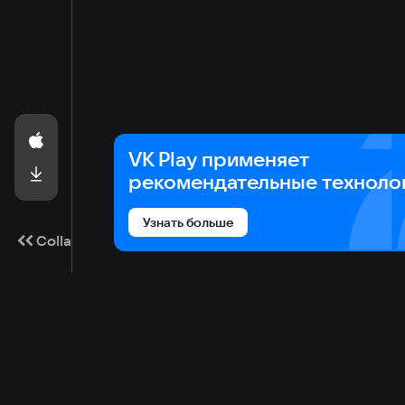
VK Play применяет
рекомендательные техноло
Узнать больше
Collapse
Game catalog
Cloud gaming
Ma