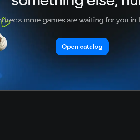
Turkish
dreds more games are waiting for you in 
Open catalog