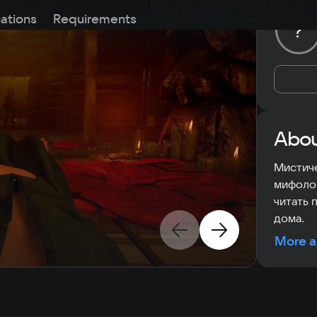
cations
Requirements
?
Abou
Мистиче
мифолог
читать 
дома.
More a