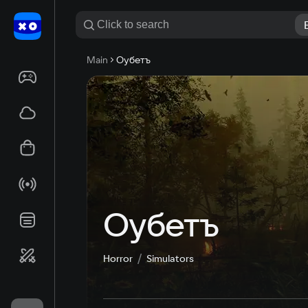
Main
Оубетъ
Оубетъ
Horror
Simulators