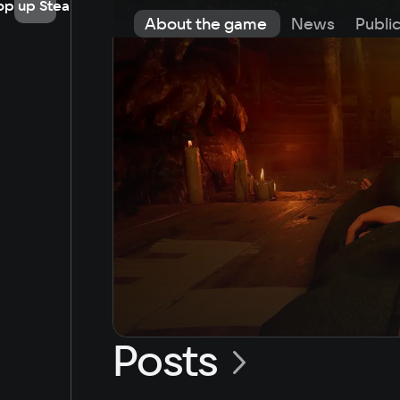
op up Steam
About the game
News
Publi
Posts